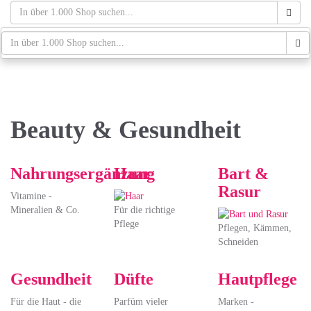
Skip
to
main
schaufenster.de
Tog
content
navi
Beauty & Gesundheit
Nahrungsergänzung
Haar
Bart &
Rasur
Vitamine -
Mineralien & Co.
Für die richtige
Pflege
Pflegen, Kämmen,
Schneiden
Gesundheit
Düfte
Hautpflege
Für die Haut - die
Parfüm vieler
Marken -