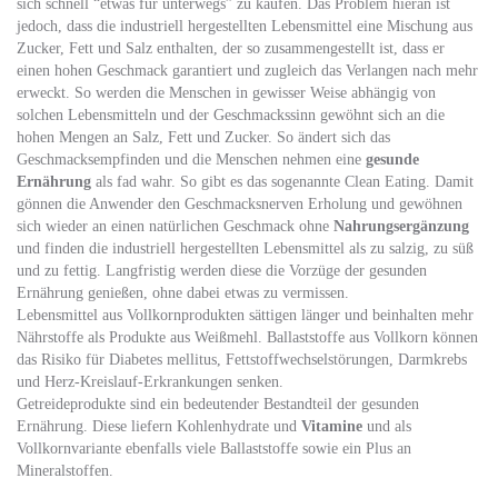
sich schnell “etwas für unterwegs” zu kaufen. Das Problem hieran ist
jedoch, dass die industriell hergestellten Lebensmittel eine Mischung aus
Zucker, Fett und Salz enthalten, der so zusammengestellt ist, dass er
einen hohen Geschmack garantiert und zugleich das Verlangen nach mehr
erweckt. So werden die Menschen in gewisser Weise abhängig von
solchen Lebensmitteln und der Geschmackssinn gewöhnt sich an die
hohen Mengen an Salz, Fett und Zucker. So ändert sich das
Geschmacksempfinden und die Menschen nehmen eine
gesunde
Ernährung
als fad wahr. So gibt es das sogenannte Clean Eating. Damit
gönnen die Anwender den Geschmacksnerven Erholung und gewöhnen
sich wieder an einen natürlichen Geschmack ohne
Nahrungsergänzung
und finden die industriell hergestellten Lebensmittel als zu salzig, zu süß
und zu fettig. Langfristig werden diese die Vorzüge der gesunden
Ernährung genießen, ohne dabei etwas zu vermissen.
Lebensmittel aus Vollkornprodukten sättigen länger und beinhalten mehr
Nährstoffe als Produkte aus Weißmehl. Ballaststoffe aus Vollkorn können
das Risiko für Diabetes mellitus, Fettstoffwechselstörungen, Darmkrebs
und Herz-Kreislauf-Erkrankungen senken.
Getreideprodukte sind ein bedeutender Bestandteil der gesunden
Ernährung. Diese liefern Kohlenhydrate und
Vitamine
und als
Vollkornvariante ebenfalls viele Ballaststoffe sowie ein Plus an
Mineralstoffen.