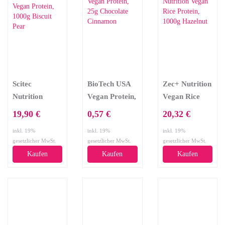
Scitec
BioTech USA
Zec+ Nutrition
Nutrition
Vegan Protein,
Vegan Rice
100% Vegan
25g Chocolate
Protein, 1000g
19,90 €
0,57 €
20,32 €
Protein, 1000g
Cinnamon
Hazelnut
inkl. 19%
inkl. 19%
inkl. 19%
Biscuit Pear
gesetzlicher MwSt.
gesetzlicher MwSt.
gesetzlicher MwSt.
Kaufen
Kaufen
Kaufen