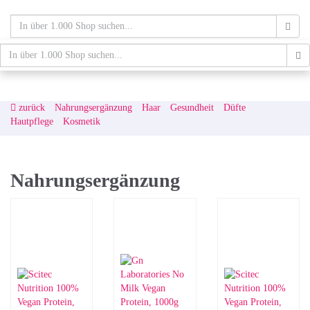
Skip
to
main
content
schaufenster.de
Tog
nav
zurück
Nahrungsergänzung
Haar
Gesundheit
Düfte
Hautpflege
Kosmetik
Nahrungsergänzung