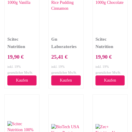
Scitec
Gn
Scitec
Nutrition
Laboratories
Nutrition
100% Vegan
No Milk Vegan
100% Vegan
19,90 €
25,41 €
19,90 €
Protein, 1000g
Protein, 1000g
Protein, 1000g
inkl. 19%
inkl. 19%
inkl. 19%
Vanilla
Rice Pudding
Chocolate
gesetzlicher MwSt.
gesetzlicher MwSt.
gesetzlicher MwSt.
Cinnamon
Kaufen
Kaufen
Kaufen