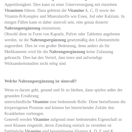
Appetitlosigkeit. Dies kann zu einer Unterversorgung mit einzelnen
Vitaminen
führen. Dazu gehören die
Vitamine
A, C, D sowie der
Vitamin-B-Komplex und Mineralstoffe wie Eisen, Jod oder Kalzium. In
einigen Fällen kann es daher sinnvoll sein, eine genau dosierte
Nahrungsergänzung
einzusetzen.
Obwohl diese in Form von Kapseln, Pulver oder Tabletten angeboten
werden, ist die
Nahrungsergänzung
gesetzmäßig den Lebensmitteln
zugeordnet. Dies ist von großer Bedeutung, denn anders als für
Medikamente wird für die
Nahrungsergänzung
keine Zulassung
gebraucht. Dies hat den Vorteil, dass teure und aufwendige
Wirksamkeitsstudien nicht nötig sind.
Welche Nahrungsergänzung ist sinnvoll?
Wenn es darum geht, gesund und fit zu bleiben, dann spielen außer der
gesunden Ernährung
unterschiedliche
Vitamine
eine bedeutende Rolle: Diese beeinflussen die
körpereigenen Prozesse und können bei hinreichender Zufuhr den
Krankheiten vorbeugen.
Generell werden
Vitamine
aufgrund einer bedeutenden Eigenschaft in
zwei Klassen eingeteilt, deren Zuteilung einfach zu verstehen ist.
Fettlösliche
Vitamine
sind beispielsweise Vitamin A, D, E und K.