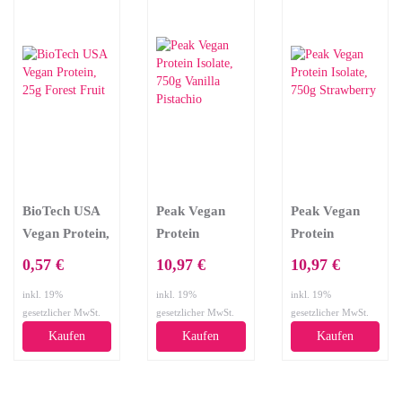
BioTech USA
Peak Vegan
Peak Vegan
Vegan Protein,
Protein
Protein
25g Forest
Isolate, 750g
Isolate, 750g
0,57 €
10,97 €
10,97 €
Fruit
Vanilla
Strawberry
inkl. 19%
inkl. 19%
inkl. 19%
Pistachio
gesetzlicher MwSt.
gesetzlicher MwSt.
gesetzlicher MwSt.
Kaufen
Kaufen
Kaufen