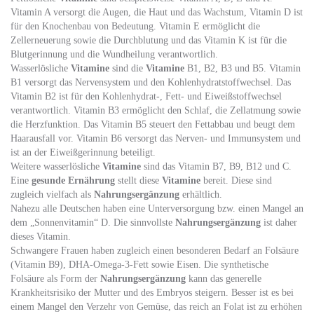
Vitamin A versorgt die Augen, die Haut und das Wachstum, Vitamin D ist
für den Knochenbau von Bedeutung. Vitamin E ermöglicht die
Zellerneuerung sowie die Durchblutung und das Vitamin K ist für die
Blutgerinnung und die Wundheilung verantwortlich.
Wasserlösliche
Vitamine
sind die
Vitamine
B1, B2, B3 und B5. Vitamin
B1 versorgt das Nervensystem und den Kohlenhydratstoffwechsel. Das
Vitamin B2 ist für den Kohlenhydrat-, Fett- und Eiweißstoffwechsel
verantwortlich. Vitamin B3 ermöglicht den Schlaf, die Zellatmung sowie
die Herzfunktion. Das Vitamin B5 steuert den Fettabbau und beugt dem
Haarausfall vor. Vitamin B6 versorgt das Nerven- und Immunsystem und
ist an der Eiweißgerinnung beteiligt.
Weitere wasserlösliche
Vitamine
sind das Vitamin B7, B9, B12 und C.
Eine
gesunde Ernährung
stellt diese
Vitamine
bereit. Diese sind
zugleich vielfach als
Nahrungsergänzung
erhältlich.
Nahezu alle Deutschen haben eine Unterversorgung bzw. einen Mangel an
dem „Sonnenvitamin“ D. Die sinnvollste
Nahrungsergänzung
ist daher
dieses Vitamin.
Schwangere Frauen haben zugleich einen besonderen Bedarf an Folsäure
(Vitamin B9), DHA-Omega-3-Fett sowie Eisen. Die synthetische
Folsäure als Form der
Nahrungsergänzung
kann das generelle
Krankheitsrisiko der Mutter und des Embryos steigern. Besser ist es bei
einem Mangel den Verzehr von Gemüse, das reich an Folat ist zu erhöhen