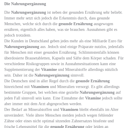
Die Nahrungsergänzung
Die
Nahrungsergänzung
ist neben der gesunden Ernährung sehr beliebt.
Immer mehr setzt sich jedoch die Erkenntnis durch, dass gesunde
Menschen, welche sich durch die
gesunde Ernährung
ausgewogen
ernähren, eigentlich alles haben, was sie brauchen. Ausnahmen gibt es
jedoch trotzdem.
Die Kunden in Deutschland geben jedes mehr als eine Milliarde Euro für
Nahrungsergänzung
aus. Jedoch sind einige Präparate nutzlos, jedenfalls
für Menschen mit einer gesunden Ernährung. Schlimmstenfalls können
überdosierte Brausetabletten, Kapseln und Säfte dem Körper schaden. Für
verschiedene Risikogruppen sowie in Ausnahmesituationen kann eine
Supplementierung der
Vitamine
und Mineralstoffe allerdings nützlich
sein. Daher ist die
Nahrungsergänzung
sinnvoll.
Die Deutschen sind in aller Regel durch die
gesunde Ernährung
hinreichend mit
Vitaminen
und Mineralien versorgt. Es gibt allerdings
bestimmte Gruppen, bei welchen eine gezielte
Nahrungsergänzung
auf
jeden Fall sinnvoll sein kann. Eine Einnahme der
Vitamine
jedoch sollte
aber immer mit dem Arzt abgesprochen werden.
Der Bedarf an Mineralstoffen und
Vitaminen
bleibt ebenfalls im Alter
unverändert. Viele ältere Menschen meiden jedoch wegen fehlender
Zähne oder eines nicht optimal sitzenden Zahnersatzes bissfeste und
frische Lebensmittel für die
gesunde Ernährung
oder leiden an