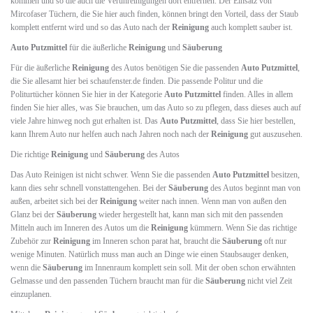
kommen und so die auch die Verunreinigungen dort entfernen. Der Einsatz von
Mircofaser Tüchern, die Sie hier auch finden, können bringt den Vorteil, dass der Staub
komplett entfernt wird und so das Auto nach der
Reinigung
auch komplett sauber ist.
Auto Putzmittel
für die äußerliche
Reinigung
und
Säuberung
Für die äußerliche
Reinigung
des Autos benötigen Sie die passenden
Auto Putzmittel
,
die Sie allesamt hier bei schaufenster.de finden. Die passende Politur und die
Politurtücher können Sie hier in der Kategorie
Auto Putzmittel
finden. Alles in allem
finden Sie hier alles, was Sie brauchen, um das Auto so zu pflegen, dass dieses auch auf
viele Jahre hinweg noch gut erhalten ist. Das
Auto Putzmittel
, dass Sie hier bestellen,
kann Ihrem Auto nur helfen auch nach Jahren noch nach der
Reinigung
gut auszusehen.
Die richtige
Reinigung
und
Säuberung
des Autos
Das Auto Reinigen ist nicht schwer. Wenn Sie die passenden
Auto Putzmittel
besitzen,
kann dies sehr schnell vonstattengehen. Bei der
Säuberung
des Autos beginnt man von
außen, arbeitet sich bei der
Reinigung
weiter nach innen. Wenn man von außen den
Glanz bei der
Säuberung
wieder hergestellt hat, kann man sich mit den passenden
Mitteln auch im Inneren des Autos um die
Reinigung
kümmern. Wenn Sie das richtige
Zubehör zur
Reinigung
im Inneren schon parat hat, braucht die
Säuberung
oft nur
wenige Minuten. Natürlich muss man auch an Dinge wie einen Staubsauger denken,
wenn die
Säuberung
im Innenraum komplett sein soll. Mit der oben schon erwähnten
Gelmasse und den passenden Tüchern braucht man für die
Säuberung
nicht viel Zeit
einzuplanen.