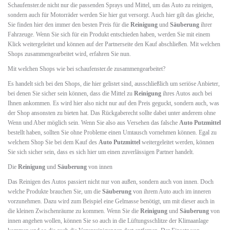
Schaufenster.de nicht nur die passenden Sprays und Mittel, um das Auto zu reinigen,
sondern auch für Motorräder werden Sie hier gut versorgt. Auch hier gilt das gleiche,
Sie finden hier den immer den besten Preis für die
Reinigung
und
Säuberung
ihrer
Fahrzeuge. Wenn Sie sich für ein Produkt entschieden haben, werden Sie mit einem
Klick weitergeleitet und können auf der Partnerseite den Kauf abschließen. Mit welchen
Shops zusammengearbeitet wird, erfahren Sie nun.
Mit welchen Shops wie bei schaufenster.de zusammengearbeitet?
Es handelt sich bei den Shops, die hier gelistet sind, ausschließlich um seriöse Anbieter,
bei denen Sie sicher sein können, dass die Mittel zu
Reinigung
ihres Autos auch bei
Ihnen ankommen. Es wird hier also nicht nur auf den Preis geguckt, sondern auch, was
der Shop ansonsten zu bieten hat. Das Rückgaberecht sollte dabei unter anderem ohne
Wenn und Aber möglich sein. Wenn Sie also aus Versehen das falsche
Auto Putzmittel
bestellt haben, sollten Sie ohne Probleme einen Umtausch vornehmen können. Egal zu
welchem Shop Sie bei dem Kauf des
Auto Putzmittel
weitergeleitet werden, können
Sie sich sicher sein, dass es sich hier um einen zuverlässigen Partner handelt.
Die
Reinigung
und
Säuberung
von innen
Das Reinigen des Autos passiert nicht nur von außen, sondern auch von innen. Doch
welche Produkte brauchen Sie, um die
Säuberung
von ihrem Auto auch im inneren
vorzunehmen. Dazu wird zum Beispiel eine Gelmasse benötigt, um mit dieser auch in
die kleinen Zwischenräume zu kommen. Wenn Sie die
Reinigung
und
Säuberung
von
innen angehen wollen, können Sie so auch in die Lüftungsschlitze der Klimaanlage