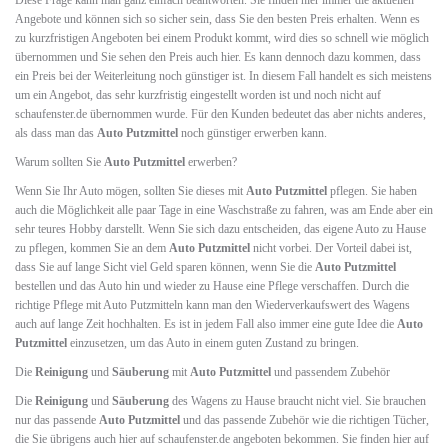
Diese Frage kann man ganz einfach beantworten. Sie finden hier immer die aktuellen
Angebote und können sich so sicher sein, dass Sie den besten Preis erhalten. Wenn es
zu kurzfristigen Angeboten bei einem Produkt kommt, wird dies so schnell wie möglich
übernommen und Sie sehen den Preis auch hier. Es kann dennoch dazu kommen, dass
ein Preis bei der Weiterleitung noch günstiger ist. In diesem Fall handelt es sich meistens
um ein Angebot, das sehr kurzfristig eingestellt worden ist und noch nicht auf
schaufenster.de übernommen wurde. Für den Kunden bedeutet das aber nichts anderes,
als dass man das
Auto Putzmittel
noch günstiger erwerben kann.
Warum sollten Sie
Auto Putzmittel
erwerben?
Wenn Sie Ihr Auto mögen, sollten Sie dieses mit
Auto Putzmittel
pflegen. Sie haben
auch die Möglichkeit alle paar Tage in eine Waschstraße zu fahren, was am Ende aber ein
sehr teures Hobby darstellt. Wenn Sie sich dazu entscheiden, das eigene Auto zu Hause
zu pflegen, kommen Sie an dem
Auto Putzmittel
nicht vorbei. Der Vorteil dabei ist,
dass Sie auf lange Sicht viel Geld sparen können, wenn Sie die
Auto Putzmittel
bestellen und das Auto hin und wieder zu Hause eine Pflege verschaffen. Durch die
richtige Pflege mit Auto Putzmitteln kann man den Wiederverkaufswert des Wagens
auch auf lange Zeit hochhalten. Es ist in jedem Fall also immer eine gute Idee die
Auto
Putzmittel
einzusetzen, um das Auto in einem guten Zustand zu bringen.
Die
Reinigung
und
Säuberung
mit
Auto Putzmittel
und passendem Zubehör
Die
Reinigung
und
Säuberung
des Wagens zu Hause braucht nicht viel. Sie brauchen
nur das passende
Auto Putzmittel
und das passende Zubehör wie die richtigen Tücher,
die Sie übrigens auch hier auf schaufenster.de angeboten bekommen. Sie finden hier auf