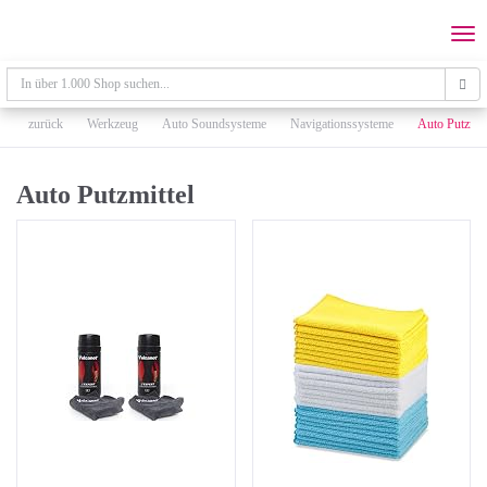
Skip
to
Togg
main
navi
content
zurück
Werkzeug
Auto Soundsysteme
Navigationssysteme
Auto Putzmit
Auto Putzmittel