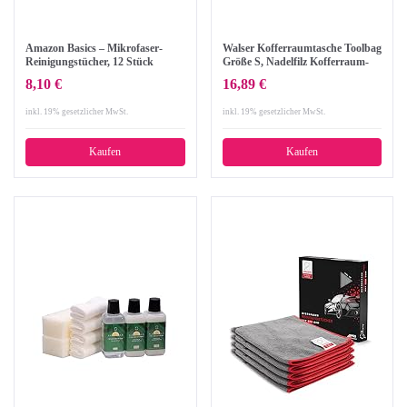
Amazon Basics – Mikrofaser-
Walser Kofferraumtasche Toolbag
Reinigungstücher, 12 Stück
Größe S, Nadelfilz Kofferraum-
Organizer, Autotasche,
8,10 €
16,89 €
Aufbewahrungstasche,
Kofferraum-Toolbag 29x28x13 cm
inkl. 19% gesetzlicher MwSt.
inkl. 19% gesetzlicher MwSt.
Kaufen
Kaufen