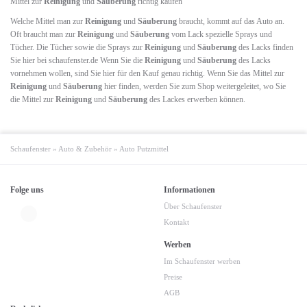
Mittel zur
Reinigung
und
Säuberung
richtig kaufen
Welche Mittel man zur
Reinigung
und
Säuberung
braucht, kommt auf das Auto an.
Oft braucht man zur
Reinigung
und
Säuberung
vom Lack spezielle Sprays und
Tücher. Die Tücher sowie die Sprays zur
Reinigung
und
Säuberung
des Lacks finden
Sie hier bei schaufenster.de Wenn Sie die
Reinigung
und
Säuberung
des Lacks
vornehmen wollen, sind Sie hier für den Kauf genau richtig. Wenn Sie das Mittel zur
Reinigung
und
Säuberung
hier finden, werden Sie zum Shop weitergeleitet, wo Sie
die Mittel zur
Reinigung
und
Säuberung
des Lackes erwerben können.
Schaufenster
»
Auto & Zubehör
»
Auto Putzmittel
Folge uns
Informationen
Über Schaufenster
Kontakt
Werben
Im Schaufenster werben
Preise
AGB