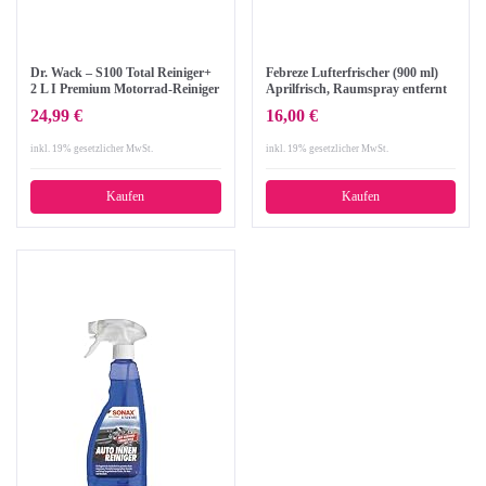
Dr. Wack – S100 Total Reiniger+
Febreze Lufterfrischer (900 ml)
2 L I Premium Motorrad-Reiniger
Aprilfrisch, Raumspray entfernt
für alle Motorräder I Hohe
Gerüche und hinterlässt
24,99 €
16,00 €
Ergiebigkeit &
Frischeduft (3 x 300 ml)
Reinigungswirkung I
inkl. 19% gesetzlicher MwSt.
inkl. 19% gesetzlicher MwSt.
Hochwertige Motorradpflege –
Made in Germany
Kaufen
Kaufen