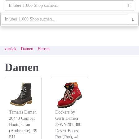
Skip
to
main
schaufenster.de
Tog
content
navi
zurück
Damen
Herren
Damen
Tamaris Damen
Dockers by
26443 Combat
Gerli Damen
Boots, Grau
39WY201-300
(Anthracite), 39
Desert Boots,
EU
Rot (Rot), 41