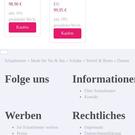
98,90 €
EU
99,95 €
inkl. 19%
gesetzlicher MwSt.
inkl. 19%
gesetzlicher MwSt.
Kaufen
Kaufen
Schaufenster
»
Mode für Sie & Ihn
»
Schuhe
»
Stiefel & Boots
»
Damen
Folge uns
Informatione
Über Schaufenster
Kontakt
Werben
Rechtliches
Im Schaufenster werben
Impressum
Preise
Datenschutzerklärung