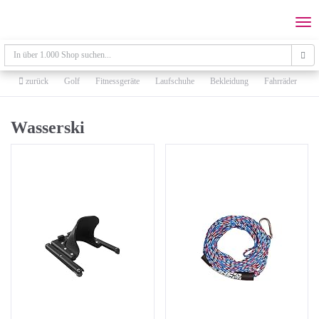
Skip
to
Togg
main
navi
content
zurück
Golf
Fitnessgeräte
Laufschuhe
Bekleidung
Fahrräder
W
Wasserski