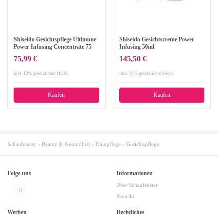
Shiseido Gesichtspflege Ultimune
Shiseido Gesichtscreme Power
Power Infusing Concentrate 75
Infusing 50ml
ml
75,99 €
145,50 €
inkl. 19% gesetzlicher MwSt.
inkl. 19% gesetzlicher MwSt.
Kaufen
Kaufen
Schaufenster
»
Beauty & Gesundheit
»
Hautpflege
»
Gesichtspflege
Folge uns
Informationen
Über Schaufenster
Kontakt
Werben
Rechtliches