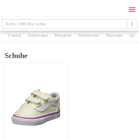
Skip
to
Togg
main
navi
content
zurück
Kinderwagen
Babyphone
Wickeltaschen
Babytragen
Spiel
Schuhe