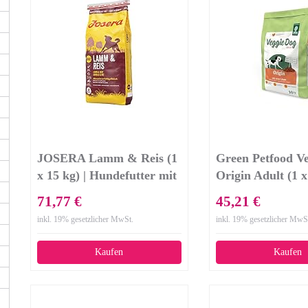
JOSERA Lamm & Reis (1
Green Petfood V
x 15 kg) | Hundefutter mit
Origin Adult (1 x
Lamm als einziger,
vegetarisches un
71,77 €
45,21 €
tierischer Eiweißquelle |
glutenfreies Hun
inkl. 19% gesetzlicher MwSt.
inkl. 19% gesetzlicher MwS
Super Premium
mit roter Linse |
Trockenfutter für
nachhaltiges Tro
Kaufen
Kaufen
ausgewachsene Hunde |
für ausgewachse
1er Pack
| 1er Pack