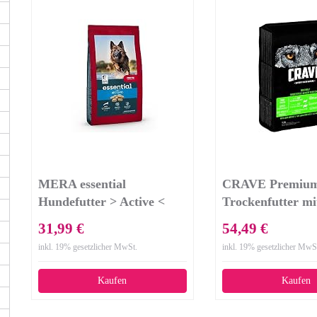
MERA essential
CRAVE Premiu
Hundefutter > Active <
Trockenfutter m
Für ausgewachsene Hunde
& Rind für Hund
31,99 €
54,49 €
mit hohem
Getreidefreies Ad
inkl. 19% gesetzlicher MwSt.
inkl. 19% gesetzlicher MwS
Aktivitätsniveau -
Hundefutter mit
Trockenfutter mit Geflügel
Proteingehalt – 1
Kaufen
Kaufen
- Ohne Zucker &
Konservierungsstoffe (12,5