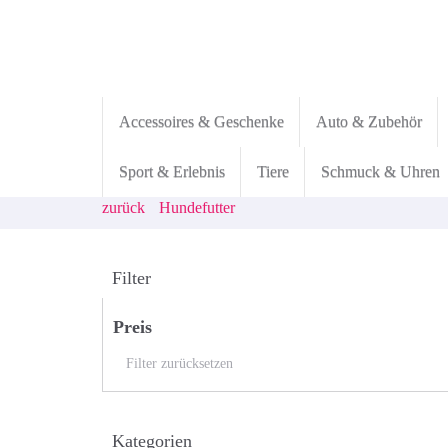
Skip
to
main
content
Accessoires & Geschenke
Auto & Zubehör
Sport & Erlebnis
Tiere
Schmuck & Uhren
zurück
Hundefutter
Filter
Preis
Filter zurücksetzen
Kategorien