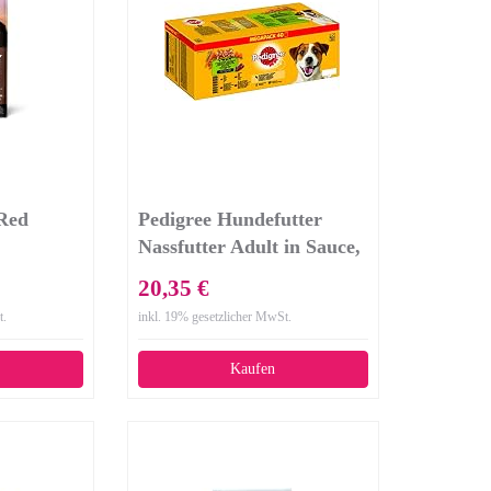
 Red
Pedigree Hundefutter
Nassfutter Adult in Sauce,
40 Portionsbeutel (40 x
20,35 €
100g)
t.
inkl. 19% gesetzlicher MwSt.
Kaufen