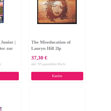
Junior |
The Miseducation of
ter zur
Lauryn Hill 2lp
 Rassen
37,30 €
5 kg
t.
inkl. 19% gesetzlicher MwSt.
Kaufen