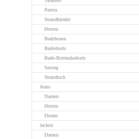
Tankinis
Pareos
Strandkleider
Herren
Badehosen
Badeshorts
Bade-Bermudashorts
Sarong
Strandtuch
Jeans
Damen
Herren
Denim
Jacken
Damen