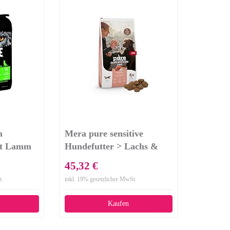
m
Mera pure sensitive
it Lamm
Hundefutter > Lachs &
e –
Reis < Trockenfutter für
45,32 €
ult
nahrungssensible Hunde -
t.
inkl. 19% gesetzlicher MwSt.
 hohem
glutenfrei & hypoallergen
1.5 kg
- Single Protein Futter
Kaufen
(12,5 kg)