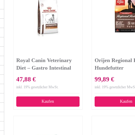
Royal Canin Veterinary
Orijen Regional
Diet – Gastro Intestinal
Hundefutter
Low Fat Hundefutter, 6
47,88 €
99,89 €
kg.
inkl. 19% gesetzlicher MwSt.
inkl. 19% gesetzlicher MwS
Kaufen
Kaufen