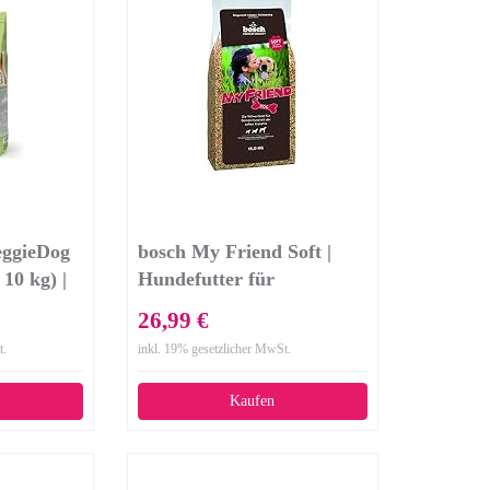
eggieDog
bosch My Friend Soft |
 10 kg) |
Hundefutter für
d
ausgewachsene Hunde
26,99 €
defutter
aller Rassen | Vollwertkost
t.
inkl. 19% gesetzlicher MwSt.
mit softer Krokette | 15 kg
ckenfutter
Kaufen
ne Hunde