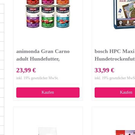
animonda Gran Carno
bosch HPC Maxi 
adult Hundefutter,
Hundetrockenfut
Nassfutter für erwachsene
Aufzucht großer
23,99 €
33,99 €
Hunde, Herzhafte
(ab 25 kg) | 1 x 1
inkl. 19% gesetzlicher MwSt.
inkl. 19% gesetzlicher MwS
Variation, 6 x 400 g
Kaufen
Kaufen