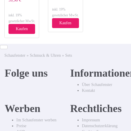
59,90 €
inkl. 19%
inkl. 19%
gesetzlicher MwSt.
gesetzlicher MwSt.
Kaufen
Kaufen
Schaufenster
»
Schmuck & Uhren
»
Sets
Folge uns
Informatione
Über Schaufenster
Kontakt
Werben
Rechtliches
Im Schaufenster werben
Impressum
Preise
Datenschutzerklärung