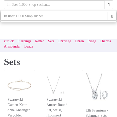
Skip
to
main
schaufenster.de
Tog
content
navi
zurück
Piercings
Ketten
Sets
Ohrringe
Uhren
Ringe
Charms
Armbänder
Beads
Sets
Swarovski
Swarovski
Damen-Kette
Attract Round
ohne Anhänger
Set, weiss,
Elli Premium -
Vergoldet
rhodiniert
Schmuck-Sets