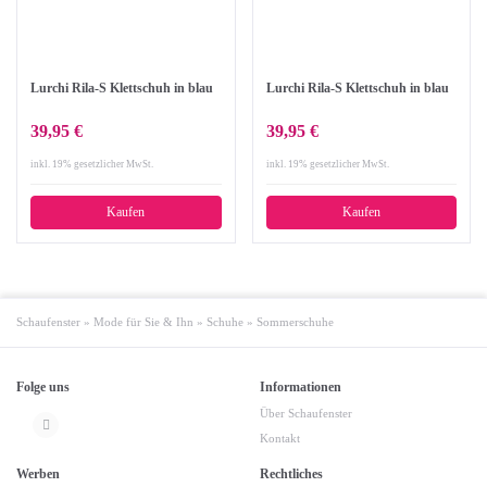
Lurchi Rila-S Klettschuh in blau
Lurchi Rila-S Klettschuh in blau
39,95 €
39,95 €
inkl. 19% gesetzlicher MwSt.
inkl. 19% gesetzlicher MwSt.
Kaufen
Kaufen
Schaufenster
»
Mode für Sie & Ihn
»
Schuhe
»
Sommerschuhe
Folge uns
Informationen
Über Schaufenster
Kontakt
Werben
Rechtliches