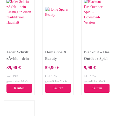
Jeder Schritt
Home Spa &
Blackout – Das
zÃ¤hlt – dein
Beauty
Outdoor Spiel
Einstieg in
– Download-
39,90 €
59,90 €
9,90 €
einen
Version
inkl. 19%
inkl. 19%
inkl. 19%
plastikfreien
gesetzlicher MwSt.
gesetzlicher MwSt.
gesetzlicher MwSt.
Haushalt
Kaufen
Kaufen
Kaufen