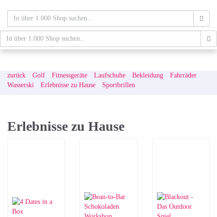
Skip
to
main
content
schaufenster.de
Tog
nav
zurück
Golf
Fitnessgeräte
Laufschuhe
Bekleidung
Fahrräder
Wasserski
Erlebnisse zu Hause
Sportbrillen
Erlebnisse zu Hause