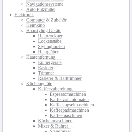
Navigationssysteme
Auto Putzmittel
Elektronik
Computer & Zubehör
Heimkino
Haarstyling Geräte
Haartrockner
Lockenstäbe
Stylingbürsten
Haarglätter
Haarentfernung
Epiliergeräte
Rasierer
Trimmer
Rasierer & Barttrimmer
Küchengeräte
Kaffeezubereitung
Espressomaschinen
Kaffeevollautomaten
Kaffeekapselmaschinen
Kaffeepadmaschinen
Kaffeemaschinen
Küchenmaschinen
Mixer & Rührer
Standmixer