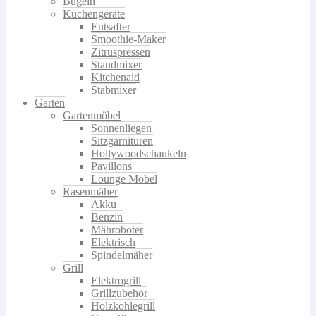
Bügeln
Küchengeräte
Entsafter
Smoothie-Maker
Zitruspressen
Standmixer
Kitchenaid
Stabmixer
Garten
Gartenmöbel
Sonnenliegen
Sitzgarnituren
Hollywoodschaukeln
Pavillons
Lounge Möbel
Rasenmäher
Akku
Benzin
Mähroboter
Elektrisch
Spindelmäher
Grill
Elektrogrill
Grillzubehör
Holzkohlegrill