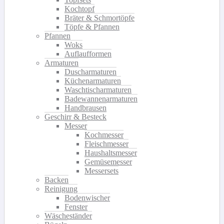
Kochtopf
Bräter & Schmortöpfe
Töpfe & Pfannen
Pfannen
Woks
Auflaufformen
Armaturen
Duscharmaturen
Küchenarmaturen
Waschtischarmaturen
Badewannenarmaturen
Handbrausen
Geschirr & Besteck
Messer
Kochmesser
Fleischmesser
Haushaltsmesser
Gemüsemesser
Messersets
Backen
Reinigung
Bodenwischer
Fenster
Wäscheständer