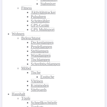
Stabmixer
Fitness
Aktivitätstracker
Pulsuhren
Schrittzähler
GPS-Geräte
GPS Multisport
Wohnen
Beleuchtung
Deckenlampen
Pendellampen
Stehlampen
Wandlampen
Tischlampen
Schreibtischlampen
Möbel
Tische
Esstische
Vitrinen
Kommoden
Siteboards
Haushalt
Töpfe
Schnellkochtöpfe
Topfsets