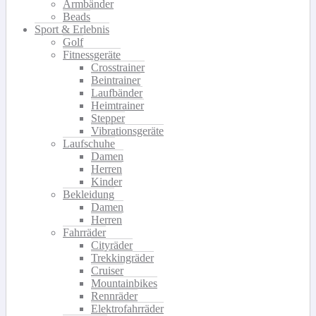
Armbänder
Beads
Sport & Erlebnis
Golf
Fitnessgeräte
Crosstrainer
Beintrainer
Laufbänder
Heimtrainer
Stepper
Vibrationsgeräte
Laufschuhe
Damen
Herren
Kinder
Bekleidung
Damen
Herren
Fahrräder
Cityräder
Trekkingräder
Cruiser
Mountainbikes
Rennräder
Elektrofahrräder