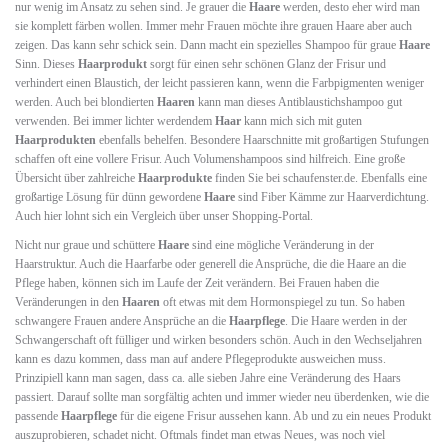
nur wenig im Ansatz zu sehen sind. Je grauer die
Haare
werden, desto eher wird man
sie komplett färben wollen. Immer mehr Frauen möchte ihre grauen Haare aber auch
zeigen. Das kann sehr schick sein. Dann macht ein spezielles Shampoo für graue
Haare
Sinn. Dieses
Haarprodukt
sorgt für einen sehr schönen Glanz der Frisur und
verhindert einen Blaustich, der leicht passieren kann, wenn die Farbpigmenten weniger
werden. Auch bei blondierten
Haaren
kann man dieses Antiblaustichshampoo gut
verwenden. Bei immer lichter werdendem
Haar
kann mich sich mit guten
Haarprodukten
ebenfalls behelfen. Besondere Haarschnitte mit großartigen Stufungen
schaffen oft eine vollere Frisur. Auch Volumenshampoos sind hilfreich. Eine große
Übersicht über zahlreiche
Haarprodukte
finden Sie bei schaufenster.de. Ebenfalls eine
großartige Lösung für dünn gewordene
Haare
sind Fiber Kämme zur Haarverdichtung.
Auch hier lohnt sich ein Vergleich über unser Shopping-Portal.
Nicht nur graue und schüttere
Haare
sind eine mögliche Veränderung in der
Haarstruktur. Auch die Haarfarbe oder generell die Ansprüche, die die Haare an die
Pflege haben, können sich im Laufe der Zeit verändern. Bei Frauen haben die
Veränderungen in den
Haaren
oft etwas mit dem Hormonspiegel zu tun. So haben
schwangere Frauen andere Ansprüche an die
Haarpflege
. Die Haare werden in der
Schwangerschaft oft fülliger und wirken besonders schön. Auch in den Wechseljahren
kann es dazu kommen, dass man auf andere Pflegeprodukte ausweichen muss.
Prinzipiell kann man sagen, dass ca. alle sieben Jahre eine Veränderung des Haars
passiert. Darauf sollte man sorgfältig achten und immer wieder neu überdenken, wie die
passende
Haarpflege
für die eigene Frisur aussehen kann. Ab und zu ein neues Produkt
auszuprobieren, schadet nicht. Oftmals findet man etwas Neues, was noch viel