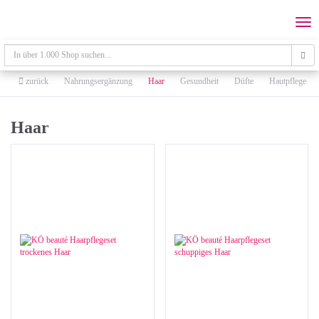
Skip
to
Togg
main
navi
content
zurück
Nahrungsergänzung
Haar
Gesundheit
Düfte
Hautpflege
Haar