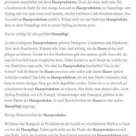
permanent unzufrieden mit ihren
Haarprodukten
. Doch das muss nicht sein. Bei
schaufenster.de findet ihr eine riesige Auswahl an
Haarprodukten
zur Haarpflege, zum
Styling und was man sonst noch braucht, um den perfekten Look hinzubekommen. Das
Auswahl an
Haarprodukten
macht´s. Schaut euch um und findet das
Haarprodukt
,
dass zu eurer Haarpflege und zu eurem Styling am besten passt.
Das ist wichtig für eine perfekte
Haarpflege
Zu den wichtigsten
Haarprodukten
gehören Shampoos, Conditioner und Haarkuren.
Aber auch Haarbürsten, Kämme oder Föns sind wichtig, um die
Haare
stylen und
pflegen zu können. Gerade bei den Haarbürsten gibt eine immens große Auswahl, die
man im Geschäft kaum vergleichen kann. Dabei kommt es auch darauf an, welche Art
von Haarbürste man sucht. Wie sind die
Haarprodukte
beschaffen? Wie ist der
Schnitt? Soll die Bürste die
Haare
entwirren oder sollen sehr dünne
Haare
optisch
verdichtet werden? Die Fülle an
Haarprodukten
, die auf dem Markt vorhanden sind,
kann in einem einzigen Shop gar nicht abgebildet werden. Daher ist es so sinnvoll auf
schaufenster.de nach
Haarprodukten
zu schauen. Hier findet man einfach alles. Auch
Styling-Produkte, wie z.B. Haargel, Schaumfestiger oder Haarspray gehören in die
breite Palette der
Haarprodukte
. Je nach Beschaffenheit der
Haare
ist eine andere
Haarpflege
angesagt.
Riesige Markenvielfalt der
Haarprodukte
Bei kaum eine Kategorie an Produkten ist die Anzahl an verschiedenen Marken so hoch
wie bei der
Haarpflege
. Dabei spielt nicht nur die Marke der
Haarprodukte
an sich
eine Rolle. Auch das Angebot und die Preisklassen variieren bei
Haarprodukten
sehr