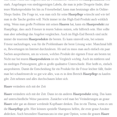
stark. Angefangen von niedrigpreisigen Labeln, die man in jeder Drogerie findet, über
teure Markenprodukte bis hin zu Friseurbedarf, kann man heutzutage alles in Online-
Shops finden. Die Frage ist, was man sich für seine
Haarpflege
wünscht und wie tief
man in die Tasche greifen will. Nicht immer ist das High-End-Produkt auch wirklich
nötig. Wenn man große Probleme mit seinen
Haaren
hat, kann ein
Haarprodukt
zur
Haarpflege, dass auch Friseure in teuren Salons nutzen, sehr hilfreich sein. Hier sollte
man aber unbedingt das Angebot vergleichen. Auch im High-End Bereich sind nicht
immer die teuersten
Haarprodukte
die besten. Es kann sinnvoll sein, bei seinem
Friseur nachzufragen, was für die Problemhaare die beste Lösung wäre. Manchmal hilft
es, Bewertungen im Internet durchzulesen. Ab und zu muss man auch einfach ein paar
Sachen ausprobieren, um zu wissen, welches Produkt der eigenen Frisur am besten tut.
Nicht nur bei teuren
Haarprodukten
ist ein Vergleich wichtig. Auch im mittleren und
im niedrigen Preissegment, gibt es große qualitative Unterschiede. Hier heißt es, einfach
ausprobieren. Damit die Entscheidung für ein Produkt für die Frisur leichter fällt, findet
man bei schaufenster.de so gut wie alles, was es in dem Bereich
Haarpflege
zu kaufen
gibt. Zeit nehmen und alles durchschauen lohnt sich.
Haare
verändern sich mit der Zeit
Haare
verändern sich mit der Zeit. Dann ist ein anderes
Haarprodukt
nötig. Das kann
auf unterschiedliche Weise passieren. Zunächst wird man bei Veränderungen an graue
Haare
oder gar an dünner werdende Kopfhaare denken. Das ist ein Thema, wenn es um
die
Haarpflege
geht. Hier können spezielle Shampoos helfen, die erste graue Ansätze
abdecken. Auch besondere Haarmascara ist eine gute Option, wenn die grauen
Haare