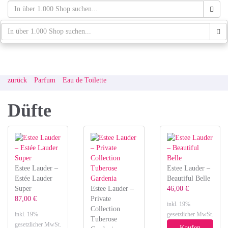
Skip
to
main
schaufenster.de
Tog
content
navi
zurück
Parfum
Eau de Toilette
Düfte
Estee Lauder –
Estee Lauder –
Estée Lauder
Beautiful Belle
Super
Estee Lauder –
46,00 €
87,00 €
Private
inkl. 19%
Collection
inkl. 19%
gesetzlicher MwSt.
Tuberose
gesetzlicher MwSt.
Kaufen