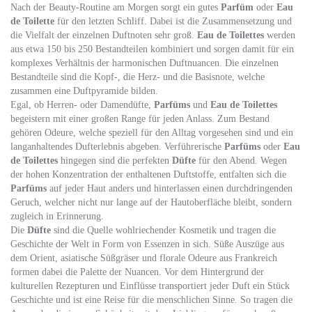
Nach der Beauty-Routine am Morgen sorgt ein gutes
Parfüm
oder
Eau
de Toilette
für den letzten Schliff. Dabei ist die Zusammensetzung und
die Vielfalt der einzelnen Duftnoten sehr groß.
Eau de Toilettes
werden
aus etwa 150 bis 250 Bestandteilen kombiniert und sorgen damit für ein
komplexes Verhältnis der harmonischen Duftnuancen. Die einzelnen
Bestandteile sind die Kopf-, die Herz- und die Basisnote, welche
zusammen eine Duftpyramide bilden.
Egal, ob Herren- oder Damendüfte,
Parfüms
und
Eau de Toilettes
begeistern mit einer großen Range für jeden Anlass. Zum Bestand
gehören Odeure, welche speziell für den Alltag vorgesehen sind und ein
langanhaltendes Dufterlebnis abgeben. Verführerische
Parfüms
oder
Eau
de Toilettes
hingegen sind die perfekten
Düfte
für den Abend. Wegen
der hohen Konzentration der enthaltenen Duftstoffe, entfalten sich die
Parfüms
auf jeder Haut anders und hinterlassen einen durchdringenden
Geruch, welcher nicht nur lange auf der Hautoberfläche bleibt, sondern
zugleich in Erinnerung.
Die
Düfte
sind die Quelle wohlriechender Kosmetik und tragen die
Geschichte der Welt in Form von Essenzen in sich. Süße Auszüge aus
dem Orient, asiatische Süßgräser und florale Odeure aus Frankreich
formen dabei die Palette der Nuancen. Vor dem Hintergrund der
kulturellen Rezepturen und Einflüsse transportiert jeder Duft ein Stück
Geschichte und ist eine Reise für die menschlichen Sinne. So tragen die