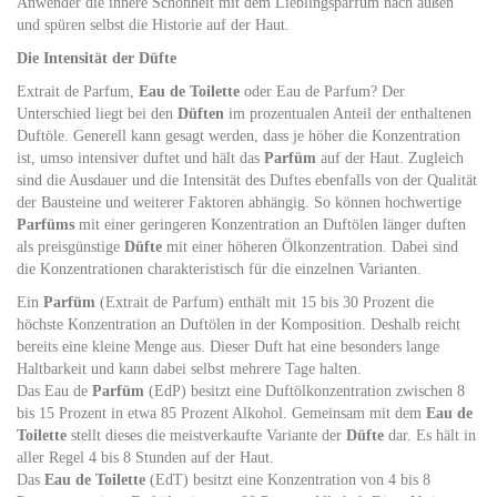
Anwender die innere Schönheit mit dem Lieblingsparfüm nach außen
und spüren selbst die Historie auf der Haut.
Die Intensität der Düfte
Extrait de Parfum,
Eau de Toilette
oder Eau de Parfum? Der
Unterschied liegt bei den
Düften
im prozentualen Anteil der enthaltenen
Duftöle. Generell kann gesagt werden, dass je höher die Konzentration
ist, umso intensiver duftet und hält das
Parfüm
auf der Haut. Zugleich
sind die Ausdauer und die Intensität des Duftes ebenfalls von der Qualität
der Bausteine und weiterer Faktoren abhängig. So können hochwertige
Parfüms
mit einer geringeren Konzentration an Duftölen länger duften
als preisgünstige
Düfte
mit einer höheren Ölkonzentration. Dabei sind
die Konzentrationen charakteristisch für die einzelnen Varianten.
Ein
Parfüm
(Extrait de Parfum) enthält mit 15 bis 30 Prozent die
höchste Konzentration an Duftölen in der Komposition. Deshalb reicht
bereits eine kleine Menge aus. Dieser Duft hat eine besonders lange
Haltbarkeit und kann dabei selbst mehrere Tage halten.
Das Eau de
Parfüm
(EdP) besitzt eine Duftölkonzentration zwischen 8
bis 15 Prozent in etwa 85 Prozent Alkohol. Gemeinsam mit dem
Eau de
Toilette
stellt dieses die meistverkaufte Variante der
Düfte
dar. Es hält in
aller Regel 4 bis 8 Stunden auf der Haut.
Das
Eau de Toilette
(EdT) besitzt eine Konzentration von 4 bis 8