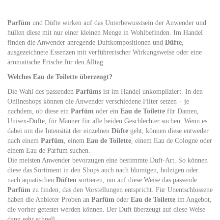
Parfüm
und Düfte wirken auf das Unterbewusstsein der Anwender und
hüllen diese mit nur einer kleinen Menge in Wohlbefinden. Im Handel
finden die Anwender anregende Duftkompositionen und
Düfte
,
ausgezeichnete Essenzen mit verführerischer Wirkungsweise oder eine
aromatische Frische für den Alltag.
Welches Eau de Toilette überzeugt?
Die Wahl des passenden
Parfüms
ist im Handel unkompliziert. In den
Onlineshops können die Anwender verschiedene Filter setzen – je
nachdem, ob diese ein
Parfüm
oder ein
Eau de Toilette
für Damen,
Unisex-Düfte, für Männer für alle beiden Geschlechter suchen. Wenn es
dabei um die Intensität der einzelnen
Düfte
geht, können diese entweder
nach einem
Parfüm
, einem
Eau de Toilette
, einem Eau de Cologne oder
einem Eau de Parfum suchen.
Die meisten Anwender bevorzugen eine bestimmte Duft-Art. So können
diese das Sortiment in den Shops auch nach blumigen, holzigen oder
nach aquatischen
Düften
sortieren, um auf diese Weise das passende
Parfüm
zu finden, das den Vorstellungen entspricht. Für Unentschlossene
haben die Anbieter Proben an
Parfüm
oder
Eau de Toilette
im Angebot,
die vorher getestet werden können. Der Duft überzeugt auf diese Weise
dann sehr schnell.