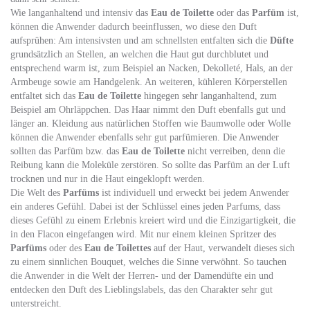
Wie langanhaltend und intensiv das
Eau de Toilette
oder das
Parfüm
ist,
können die Anwender dadurch beeinflussen, wo diese den Duft
aufsprühen: Am intensivsten und am schnellsten entfalten sich die
Düfte
grundsätzlich an Stellen, an welchen die Haut gut durchblutet und
entsprechend warm ist, zum Beispiel an Nacken, Dekolleté, Hals, an der
Armbeuge sowie am Handgelenk. An weiteren, kühleren Körperstellen
entfaltet sich das
Eau de Toilette
hingegen sehr langanhaltend, zum
Beispiel am Ohrläppchen. Das Haar nimmt den Duft ebenfalls gut und
länger an. Kleidung aus natürlichen Stoffen wie Baumwolle oder Wolle
können die Anwender ebenfalls sehr gut parfümieren. Die Anwender
sollten das Parfüm bzw. das
Eau de Toilette
nicht verreiben, denn die
Reibung kann die Moleküle zerstören. So sollte das Parfüm an der Luft
trocknen und nur in die Haut eingeklopft werden.
Die Welt des
Parfüms
ist individuell und erweckt bei jedem Anwender
ein anderes Gefühl. Dabei ist der Schlüssel eines jeden Parfums, dass
dieses Gefühl zu einem Erlebnis kreiert wird und die Einzigartigkeit, die
in den Flacon eingefangen wird. Mit nur einem kleinen Spritzer des
Parfüms
oder des
Eau de Toilettes
auf der Haut, verwandelt dieses sich
zu einem sinnlichen Bouquet, welches die Sinne verwöhnt. So tauchen
die Anwender in die Welt der Herren- und der Damendüfte ein und
entdecken den Duft des Lieblingslabels, das den Charakter sehr gut
unterstreicht.