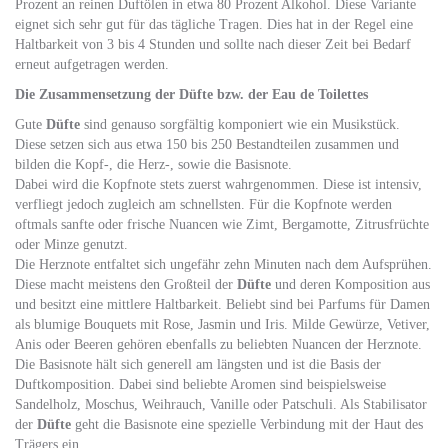
Prozent an reinen Duftölen in etwa 80 Prozent Alkohol. Diese Variante
eignet sich sehr gut für das tägliche Tragen. Dies hat in der Regel eine
Haltbarkeit von 3 bis 4 Stunden und sollte nach dieser Zeit bei Bedarf
erneut aufgetragen werden.
Die Zusammensetzung der Düfte bzw. der Eau de Toilettes
Gute
Düfte
sind genauso sorgfältig komponiert wie ein Musikstück.
Diese setzen sich aus etwa 150 bis 250 Bestandteilen zusammen und
bilden die Kopf-, die Herz-, sowie die Basisnote.
Dabei wird die Kopfnote stets zuerst wahrgenommen. Diese ist intensiv,
verfliegt jedoch zugleich am schnellsten. Für die Kopfnote werden
oftmals sanfte oder frische Nuancen wie Zimt, Bergamotte, Zitrusfrüchte
oder Minze genutzt.
Die Herznote entfaltet sich ungefähr zehn Minuten nach dem Aufsprühen.
Diese macht meistens den Großteil der
Düfte
und deren Komposition aus
und besitzt eine mittlere Haltbarkeit. Beliebt sind bei Parfums für Damen
als blumige Bouquets mit Rose, Jasmin und Iris. Milde Gewürze, Vetiver,
Anis oder Beeren gehören ebenfalls zu beliebten Nuancen der Herznote.
Die Basisnote hält sich generell am längsten und ist die Basis der
Duftkomposition. Dabei sind beliebte Aromen sind beispielsweise
Sandelholz, Moschus, Weihrauch, Vanille oder Patschuli. Als Stabilisator
der
Düfte
geht die Basisnote eine spezielle Verbindung mit der Haut des
Trägers ein.