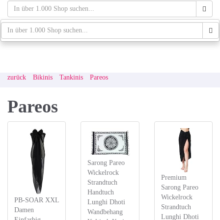
Skip
to
main
schaufenster.de
Tog
content
navi
zurück
Bikinis
Tankinis
Pareos
Pareos
Sarong Pareo
Wickelrock
Premium
Strandtuch
Sarong Pareo
Handtuch
Wickelrock
PB-SOAR XXL
Lunghi Dhoti
Strandtuch
Damen
Wandbehang
Lunghi Dhoti
Einfarbig