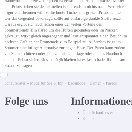
Baumwolle oder Netz, für jeden ist etwas dabei. Auch in Sachen Muster
und Prints stehen sie den aktuellen Badetrends in nichts nach. Wer seine
Figur eher betonen will, sollte bunte Tücher mit großen Prints nehmen,
wer das Gegenteil bevorzugt, sollte auf einfarbige dunkle Stoffe setzen.
Daraus ergibt sich auch schon eines der vielen Vorteile des
Sommertrends. Ein Pareo um die Hüften gebunden oder im Nacken
gekreuzt, wirkt gleich angezogener und lässt entspannter einen Besuch im
nächsten Café an der Promenade zum Beispiel zu. Außerdem ist es im
Sommer eine luftige Alternative zur engen Hose. Der Pareo kann zudem
vor Sonne schützen oder jederzeit als Unterlage oder dünnes Handtuch
dienen. Bei so vielen Einsatzmöglichkeiten ist es fast schade, ihn nur am
Strand zu tragen.
Schaufenster
»
Mode für Sie & Ihn
»
Bademode
»
Damen
»
Pareos
Folge uns
Informatione
Über Schaufenster
Kontakt