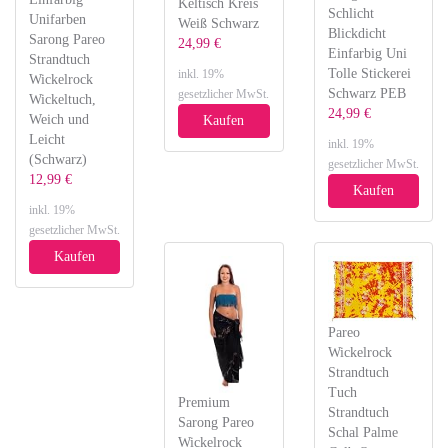
Keltisch Kreis
Schlicht
Unifarben
Weiß Schwarz
Blickdicht
Sarong Pareo
24,99 €
Einfarbig Uni
Strandtuch
Tolle Stickerei
inkl. 19%
Wickelrock
Schwarz PEB
gesetzlicher MwSt.
Wickeltuch,
24,99 €
Weich und
Kaufen
Leicht
inkl. 19%
(Schwarz)
gesetzlicher MwSt.
12,99 €
Kaufen
inkl. 19%
gesetzlicher MwSt.
Kaufen
Pareo
Wickelrock
Strandtuch
Tuch
Premium
Strandtuch
Sarong Pareo
Schal Palme
Wickelrock