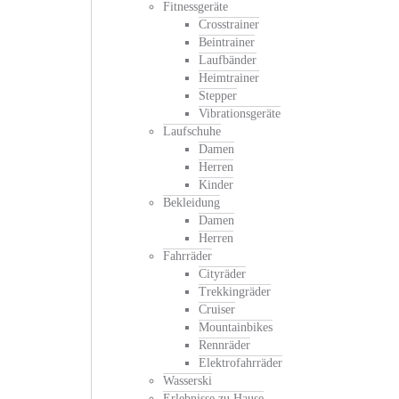
Fitnessgeräte
Crosstrainer
Beintrainer
Laufbänder
Heimtrainer
Stepper
Vibrationsgeräte
Laufschuhe
Damen
Herren
Kinder
Bekleidung
Damen
Herren
Fahrräder
Cityräder
Trekkingräder
Cruiser
Mountainbikes
Rennräder
Elektrofahrräder
Wasserski
Erlebnisse zu Hause