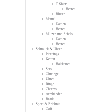
T-Shirts
Herren
Blusen
Mäntel
Damen
Herren
Mützen und Schals
Damen
Herren
Schmuck & Uhren
Piercings
Ketten
Halsketten
Sets
Ohrringe
Uhren
Ringe
Charms
Armbänder
Beads
Sport & Erlebnis
Golf