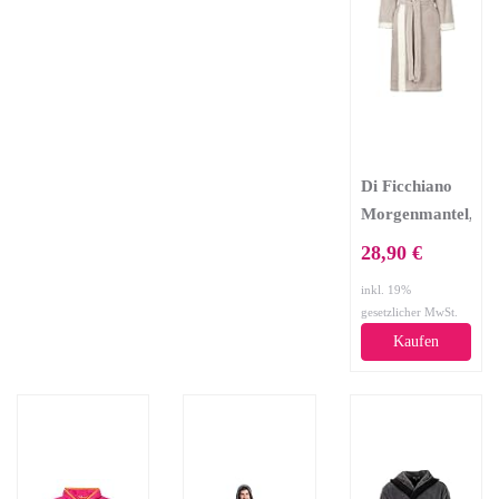
(XXXL,
Anthrazit)
Di Ficchiano
Morgenmantel,
03, Taube
28,90 €
Ecru, Gr. M
inkl. 19%
gesetzlicher MwSt.
Kaufen