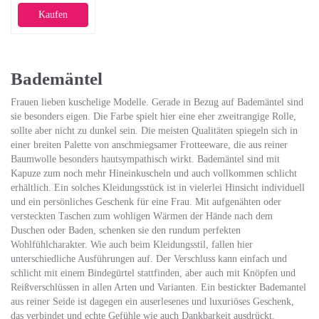
36, Grau
Kaufen
(hellgrau 204)
Bademäntel
Frauen lieben kuschelige Modelle. Gerade in Bezug auf Bademäntel sind
sie besonders eigen. Die Farbe spielt hier eine eher zweitrangige Rolle,
sollte aber nicht zu dunkel sein. Die meisten Qualitäten spiegeln sich in
einer breiten Palette von anschmiegsamer Frotteeware, die aus reiner
Baumwolle besonders hautsympathisch wirkt. Bademäntel sind mit
Kapuze zum noch mehr Hineinkuscheln und auch vollkommen schlicht
erhältlich. Ein solches Kleidungsstück ist in vielerlei Hinsicht individuell
und ein persönliches Geschenk für eine Frau. Mit aufgenähten oder
versteckten Taschen zum wohligen Wärmen der Hände nach dem
Duschen oder Baden, schenken sie den rundum perfekten
Wohlfühlcharakter. Wie auch beim Kleidungsstil, fallen hier
unterschiedliche Ausführungen auf. Der Verschluss kann einfach und
schlicht mit einem Bindegürtel stattfinden, aber auch mit Knöpfen und
Reißverschlüssen in allen Arten und Varianten. Ein bestickter Bademantel
aus reiner Seide ist dagegen ein auserlesenes und luxuriöses Geschenk,
das verbindet und echte Gefühle wie auch Dankbarkeit ausdrückt.