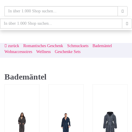
Skip
to
main
content
schaufenster.de
Tog
nav
zurück
Romantisches Geschenk
Schmucksets
Bademäntel
Wohnaccessoires
Wellness
Geschenke Sets
Bademäntel