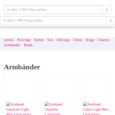
Skip
to
main
content
schaufenster.de
Tog
nav
zurück
Piercings
Ketten
Sets
Ohrringe
Uhren
Ringe
Charms
Armbänder
Beads
Armbänder