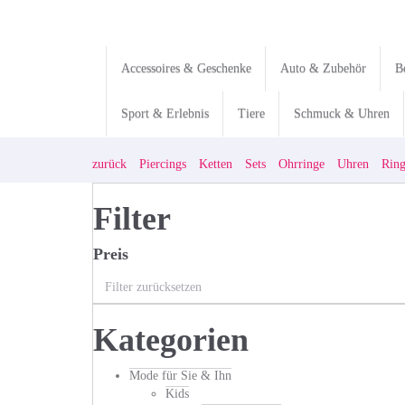
Skip
to
main
content
Accessoires & Geschenke
Auto & Zubehör
B
Sport & Erlebnis
Tiere
Schmuck & Uhren
zurück
Piercings
Ketten
Sets
Ohrringe
Uhren
Rin
Filter
Preis
Filter zurücksetzen
Kategorien
Mode für Sie & Ihn
Kids