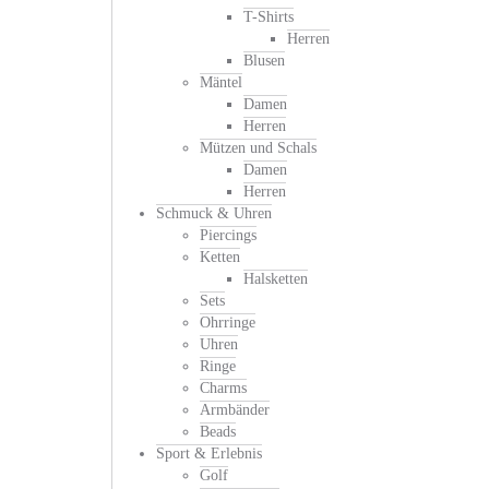
T-Shirts
Herren
Blusen
Mäntel
Damen
Herren
Mützen und Schals
Damen
Herren
Schmuck & Uhren
Piercings
Ketten
Halsketten
Sets
Ohrringe
Uhren
Ringe
Charms
Armbänder
Beads
Sport & Erlebnis
Golf