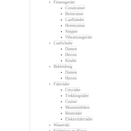
Fitnessgeräte
Crosstrainer
Beintrainer
Laufbänder
Heimtrainer
Stepper
Vibrationsgeräte
Laufschuhe
Damen
Herren
Kinder
Bekleidung
Damen
Herren
Fahrräder
Cityräder
Trekkingräder
Cruiser
Mountainbikes
Rennräder
Elektrofahrräder
Wasserski
Erlebnisse zu Hause