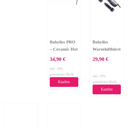
Babyliss PRO
Babyliss
– Ceramic Hot
Warmluftbürste
Brush
Multistyle
34,90 €
29,90 €
Lockenstab
1200 AS121E
inkl. 19%
Lockenbürste
gesetzlicher MwSt.
inkl. 19%
18 mm
Kaufen
gesetzlicher MwSt.
Kaufen