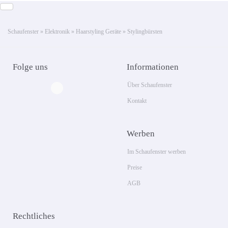
Schaufenster
»
Elektronik
»
Haarstyling Geräte
»
Stylingbürsten
Folge uns
Informationen
Über Schaufenster
Kontakt
Werben
Im Schaufenster werben
Preise
AGB
Rechtliches