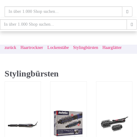
Skip
to
main
content
schaufenster.de
Tog
nav
zurück
Haartrockner
Lockenstäbe
Stylingbürsten
Haarglätter
Stylingbürsten