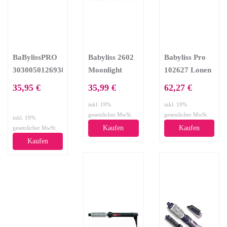
BaBylissPRO
Babyliss 2602
Babyliss Pro
3030050126938
Moonlight
102627 Lonen
Airstyler Trio
Professional
Rotating
35,95 €
35,99 €
62,27 €
BAB3400E,
Duo
Brush 800 W
inkl. 19%
inkl. 19%
schwarz
gesetzlicher MwSt.
gesetzlicher MwSt.
inkl. 19%
Kaufen
Kaufen
gesetzlicher MwSt.
Kaufen