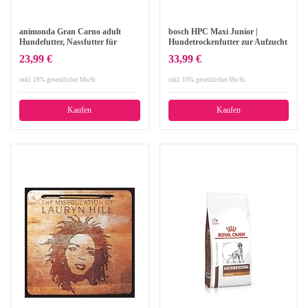
animonda Gran Carno adult
bosch HPC Maxi Junior |
Hundefutter, Nassfutter für
Hundetrockenfutter zur Aufzucht
erwachsene Hunde, Herzhafte
großer Rassen (ab 25 kg) | 1 x 15
23,99 €
33,99 €
Variation, 6 x 400 g
kg
inkl. 19% gesetzlicher MwSt.
inkl. 19% gesetzlicher MwSt.
Kaufen
Kaufen