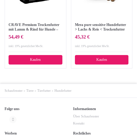
CRAVE Premium Trockenfutter
Mera pure sensitive Hundefutter
mit Lamm & Rind für Hunde –
> Lachs & Reis < Trockenfutter
Getreidefreies Adult Hundefutter
für nahrungssensible Hunde -
54,49 €
45,32 €
mit hohem Proteingehalt – 11.5 kg
glutenfrei & hypoallergen - Single
Protein Futter (12,5 kg)
inkl. 19% gesetzlicher MwSt.
inkl. 19% gesetzlicher MwSt.
Kaufen
Kaufen
Schaufenster
»
Tiere
»
Tierfutter
»
Hundefutter
Folge uns
Informationen
Über Schaufenster
Kontakt
Werben
Rechtliches