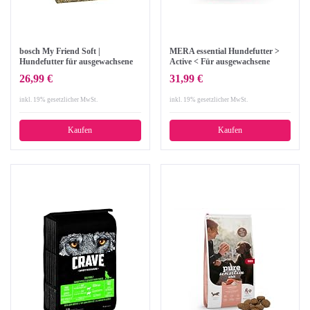
bosch My Friend Soft |
MERA essential Hundefutter >
Hundefutter für ausgewachsene
Active < Für ausgewachsene
Hunde aller Rassen | Vollwertkost
Hunde mit hohem
26,99 €
31,99 €
mit softer Krokette | 15 kg
Aktivitätsniveau - Trockenfutter
mit Geflügel - Ohne Zucker &
inkl. 19% gesetzlicher MwSt.
inkl. 19% gesetzlicher MwSt.
Konservierungsstoffe (12,5 kg)
Kaufen
Kaufen