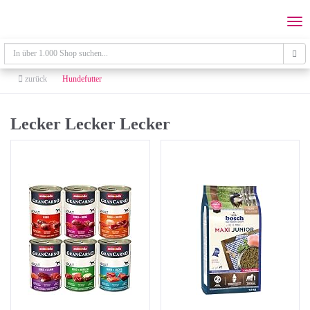
Skip
to
Togg
main
navi
content
zurück
Hundefutter
Lecker Lecker Lecker