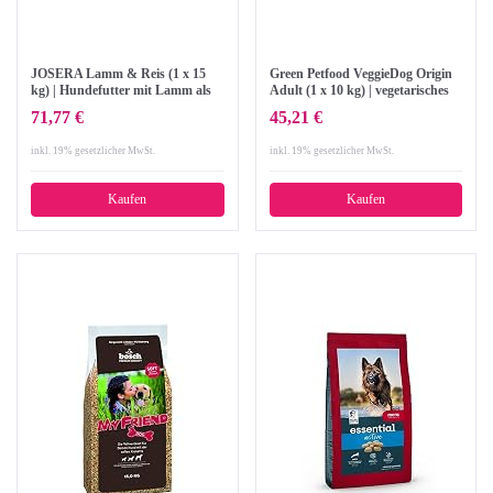
JOSERA Lamm & Reis (1 x 15
Green Petfood VeggieDog Origin
kg) | Hundefutter mit Lamm als
Adult (1 x 10 kg) | vegetarisches
einziger, tierischer Eiweißquelle |
und glutenfreies Hundefutter mit
71,77 €
45,21 €
Super Premium Trockenfutter für
roter Linse | nachhaltiges
ausgewachsene Hunde | 1er Pack
Trockenfutter für ausgewachsene
inkl. 19% gesetzlicher MwSt.
inkl. 19% gesetzlicher MwSt.
Hunde | 1er Pack
Kaufen
Kaufen