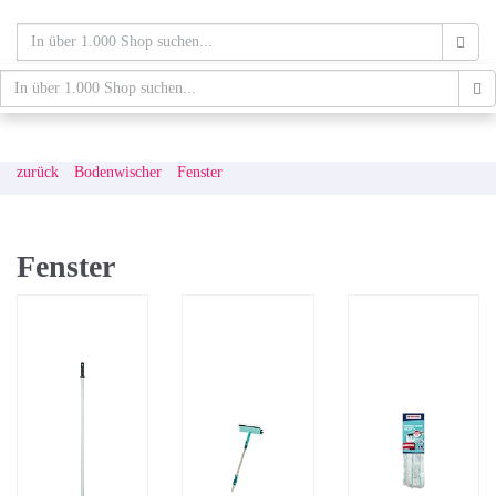
Skip
to
main
content
schaufenster.de
Tog
nav
zurück
Bodenwischer
Fenster
Fenster