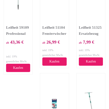
Leifheit 59109
Leifheit 51104
Leifheit 51325
Professional
Fensterwischer
Ersatzbezug
Teleskopstiel
mit Bürste
Fensterwischer
43,36 €
26,99 €
7,99 €
ab
ab
ab
250
3in1
inkl. 19%
inkl. 19%
gesetzlicher MwSt.
gesetzlicher MwSt.
inkl. 19%
Kaufen
Kaufen
gesetzlicher MwSt.
Kaufen