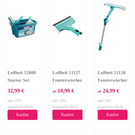
drehbarem
Aufhängeloch
Leifheit 52008
Leifheit 51127
Leifheit 51120
Starter Set
Fensterwischer
Fensterwischer
Fenster/Bad
3in1 Mini
3in1 mit
32,99 €
10,99 €
24,99 €
ab
ab
Telesk.+Gelenk
inkl. 19%
inkl. 19%
inkl. 19%
gesetzlicher MwSt.
gesetzlicher MwSt.
gesetzlicher MwSt.
Kaufen
Kaufen
Kaufen