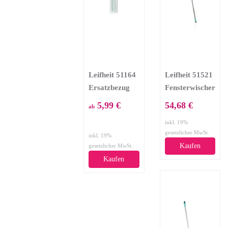
Leifheit 51164
Leifheit 51521
Ersatzbezug
Fensterwischer
Einwascher
Powerslide 40
5,99 €
54,68 €
ab
Window
mit Stiel
inkl. 19%
Washer
gesetzlicher MwSt.
inkl. 19%
Ersatzbezug,
Kaufen
gesetzlicher MwSt.
Stoff, Türkis;
Kaufen
weiß, 27,5 x
6,8 cm