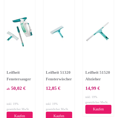
Leifheit
Leifheit 51320
Leifheit 51520
Fenstersauger
Fensterwischer
Abzieher
Set Dry &
3in1
Powerslide 40
50,02 €
12,85 €
14,99 €
ab
Clean mit Stiel
cm
inkl. 19%
& Einwascher
gesetzlicher MwSt.
inkl. 19%
inkl. 19%
für 360°
Kaufen
gesetzlicher MwSt.
gesetzlicher MwSt.
streifenfreie
Kaufen
Kaufen