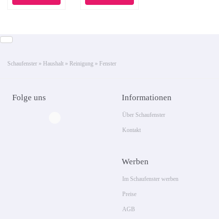
Reinigung,
Fensterreiniger
verwendbar
bis zu 35 min
auf glatten
Flächen,
Schaufenster
»
Haushalt
»
Reinigung
»
Fenster
Fensterputzer
mit Stand-by-
Folge uns
Informationen
Automatik
Über Schaufenster
Kontakt
Werben
Im Schaufenster werben
Preise
AGB