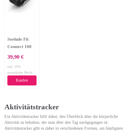
Soehnle Fit
Connect 100
Fitnesstracker,
39,90 €
Schwarz, One
inkl. 19%
Size, 68100
gesetzlicher MwSt.
Kaufen
Aktivitätstracker
Ein Aktivitätstracker hilft dabei, den Überblick über die körperliche
Aktivität zu behalten, der man über den Tag nachgegangen ist.
Aktivitätstracker gibt es dabei in verschiedenen Formen, am häufigsten