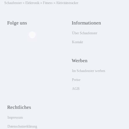
Schaufenster
»
Elektronik
»
Fitness
»
Aktivitätstracker
Folge uns
Informationen
Über Schaufenster
Kontakt
Werben
Im Schaufenster werben
Preise
AGB
Rechtliches
Impressum
Datenschutzerklärung