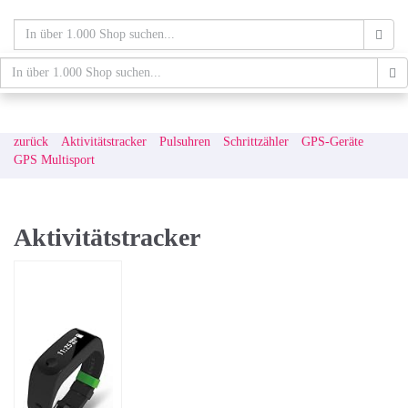
Skip
to
main
content
schaufenster.de
Tog
nav
zurück
Aktivitätstracker
Pulsuhren
Schrittzähler
GPS-Geräte
GPS Multisport
Aktivitätstracker