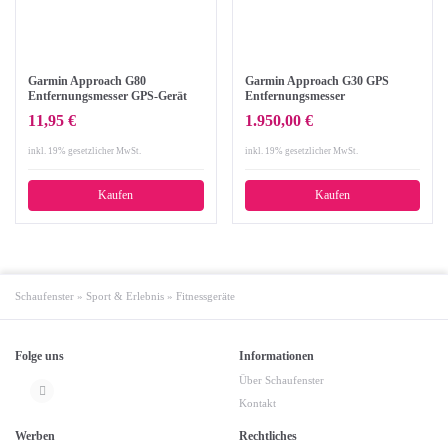
Garmin Approach G80
Garmin Approach G30 GPS
Entfernungsmesser GPS-Gerät
Entfernungsmesser
mit Golfschwung-Analyse
11,95 €
1.950,00 €
inkl. 19% gesetzlicher MwSt.
inkl. 19% gesetzlicher MwSt.
Kaufen
Kaufen
Schaufenster
»
Sport & Erlebnis
»
Fitnessgeräte
Folge uns
Informationen
Über Schaufenster
Kontakt
Werben
Rechtliches