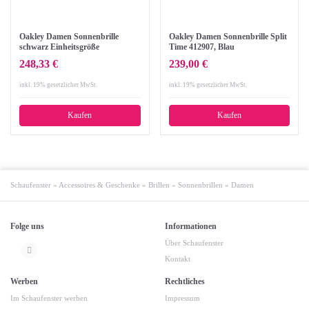
Oakley Damen Sonnenbrille
Oakley Damen Sonnenbrille Split
schwarz Einheitsgröße
Time 412907, Blau
(Navy/Prizmsapphirepolarized),
248,33 €
239,00 €
58
inkl. 19% gesetzlicher MwSt.
inkl. 19% gesetzlicher MwSt.
Kaufen
Kaufen
Schaufenster
»
Accessoires & Geschenke
»
Brillen
»
Sonnenbrillen
»
Damen
Folge uns
Informationen
Über Schaufenster
Kontakt
Werben
Rechtliches
Im Schaufenster werben
Impressum