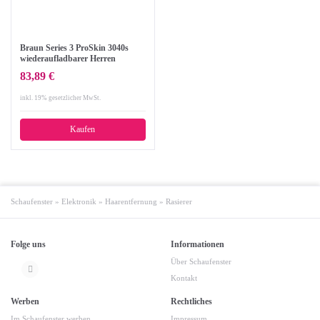
Braun Series 3 ProSkin 3040s
wiederaufladbarer Herren
Elektrorasierer, Wet und Dry mit
83,89 €
Präzisionstrimmer, blau
inkl. 19% gesetzlicher MwSt.
Kaufen
Schaufenster
»
Elektronik
»
Haarentfernung
»
Rasierer
Folge uns
Informationen
Über Schaufenster
Kontakt
Werben
Rechtliches
Im Schaufenster werben
Impressum