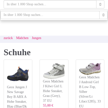
Skip
to
main
schaufenster.de
Tog
content
navi
zurück
Mädchen
Jungen
Schuhe
Geox Mädchen
Geox Mädchen
J Android Girl
J Kilwi Girl L
B Low-Top,
Geox Jungen J
Hohe Sneaker,
Silber
New Savage
Grau (Grey),
(Silver/Lt
Boy B ABX A
37 EU
Lilacc1285), 33
Hohe Sneaker,
55,00 €
EU
Blau (Blue/Dk