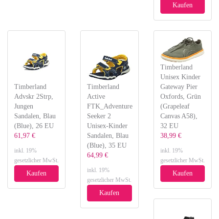
Kaufen
Timberland
Unisex Kinder
Timberland
Timberland
Gateway Pier
Advskr 2Strp,
Active
Oxfords, Grün
Jungen
FTK_Adventure
(Grapeleaf
Sandalen, Blau
Seeker 2
Canvas A58),
(Blue), 26 EU
Unisex-Kinder
32 EU
61,97 €
Sandalen, Blau
38,99 €
(Blue), 35 EU
inkl. 19%
inkl. 19%
64,99 €
gesetzlicher MwSt.
gesetzlicher MwSt.
inkl. 19%
Kaufen
Kaufen
gesetzlicher MwSt.
Kaufen