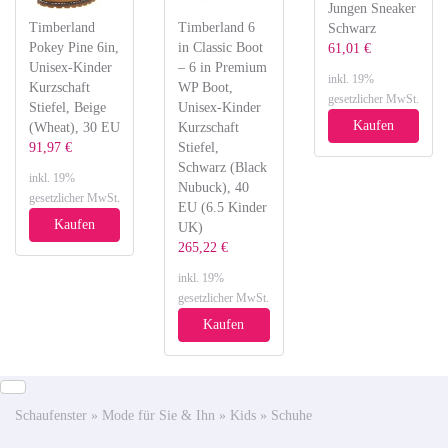
Jungen Sneaker
Timberland
Timberland 6
Schwarz
Pokey Pine 6in,
in Classic Boot
61,01 €
Unisex-Kinder
– 6 in Premium
inkl. 19%
Kurzschaft
WP Boot,
gesetzlicher MwSt.
Stiefel, Beige
Unisex-Kinder
Kaufen
(Wheat), 30 EU
Kurzschaft
91,97 €
Stiefel,
Schwarz (Black
inkl. 19%
Nubuck), 40
gesetzlicher MwSt.
EU (6.5 Kinder
Kaufen
UK)
265,22 €
inkl. 19%
gesetzlicher MwSt.
Kaufen
Schaufenster
»
Mode für Sie & Ihn
»
Kids
»
Schuhe