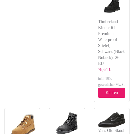
Timberland
Kinder 6 in
Premium
Waterproof
Stiefel,
Schwarz (Black
Nubuck), 26
EU
78,64 €
inkl. 19%
gesetzlicher MwSt.
Kaufen
Vans Old Skool