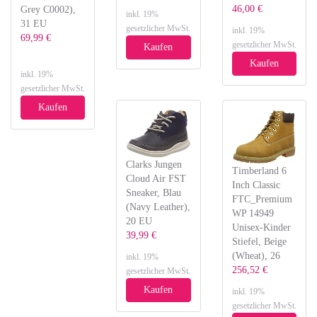
46,00 €
Grey C0002),
inkl. 19%
31 EU
gesetzlicher MwSt.
inkl. 19%
69,99 €
gesetzlicher MwSt.
Kaufen
Kaufen
inkl. 19%
gesetzlicher MwSt.
Kaufen
Clarks Jungen
Timberland 6
Cloud Air FST
Inch Classic
Sneaker, Blau
FTC_Premium
(Navy Leather),
WP 14949
20 EU
Unisex-Kinder
39,99 €
Stiefel, Beige
(Wheat), 26
inkl. 19%
256,52 €
gesetzlicher MwSt.
Kaufen
inkl. 19%
gesetzlicher MwSt.