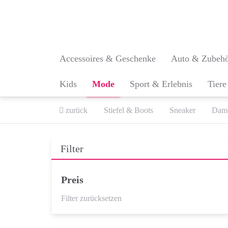
Skip
to
main
content
Accessoires & Geschenke
Auto & Zubeh
Kids
Mode
Sport & Erlebnis
Tiere
zurück
Stiefel & Boots
Sneaker
Dam
Filter
Preis
Filter zurücksetzen