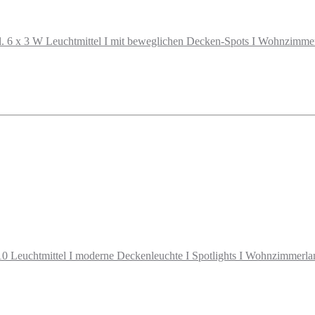
6 x 3 W Leuchtmittel I mit beweglichen Decken-Spots I Wohnzimmerlam
Leuchtmittel I moderne Deckenleuchte I Spotlights I Wohnzimmerlampe 