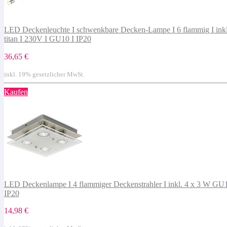
LED Deckenleuchte I schwenkbare Decken-Lampe I 6 flammig I inkl. 
titan I 230V I GU10 I IP20
36,65 €
inkl. 19% gesetzlicher MwSt.
Kaufen
LED Deckenlampe I 4 flammiger Deckenstrahler I inkl. 4 x 3 W GU10 
IP20
14,98 €