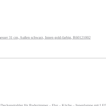
messer 31 cm, Außen schwarz, Innen gold-farbig, R60121002
Deckenstrahler für Badezimmer – Flur – Küche – Innenlampe mit LED