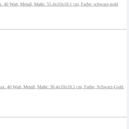
. 40 Watt, Metall, Maße: 55.4x10x18.1 cm, Farbe: schwarz-gold
x. 40 Watt, Metall, Maße: 30.4x10x18.1 cm, Farbe, Schwarz-Gold,