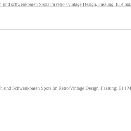
-und schwenkbaren Spots im retro / vintage Design, Fassung: E14 max
h-und Schwenkbaren Spots Im Retro/Vintage Design, Fassung: E14 Ma