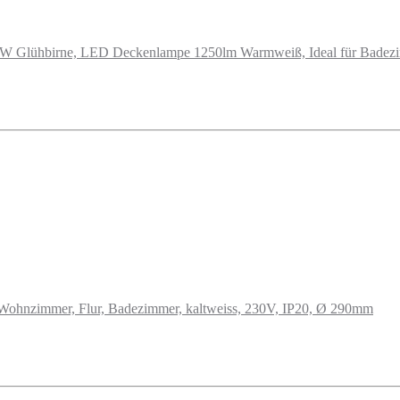
0W Glühbirne, LED Deckenlampe 1250lm Warmweiß, Ideal für Badezi
Wohnzimmer, Flur, Badezimmer, kaltweiss, 230V, IP20, Ø 290mm