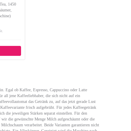
Tea, 1450
häumer,
schine)
t.
in. Egal ob Kaffee, Espresso, Cappuccino oder Latte
 all jene Kaffeeliebhaber, die sich nicht auf ein
ffeevollautomat das Getränk zu, auf das jetzt gerade Lust
 Kaffeevariante frisch aufgebrüht. Für jedes Kaffeegetränk
h die jeweiligen Stärken separat einstellen. Für den
f wir die gewünschte Menge Milch aufgeschäumt oder die
 Milchschaum verarbeitet. Beide Varianten garantieren nicht
hiato. Ein Alleskönner. Gereinigt wird die Maschine nach