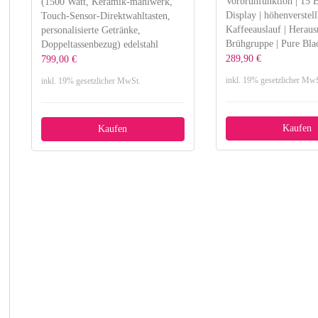
Vorbrühfunktion | 15 
(1500 Watt, Keramik-mahlwerk,
Display | höhenverstell
Touch-Sensor-Direktwahltasten,
Kaffeeauslauf | Herau
personalisierte Getränke,
Brühgruppe | Pure Bla
Doppeltassenbezug) edelstahl
289,90 €
799,00 €
inkl. 19% gesetzlicher MwS
inkl. 19% gesetzlicher MwSt.
Kaufen
Kaufen