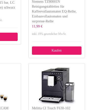
Siemens TZ80001N
 15 bar, LC
Reinigungstabletten für
re) schwarz
Kaffeevollautomaten EQ-Reihe,
Einbauvollautomaten und
t.
surpresse-Reihe
11,99 €
inkl. 19% gesetzlicher MwSt.
Kaufen
 ECAM
Melitta CI Touch F630-102