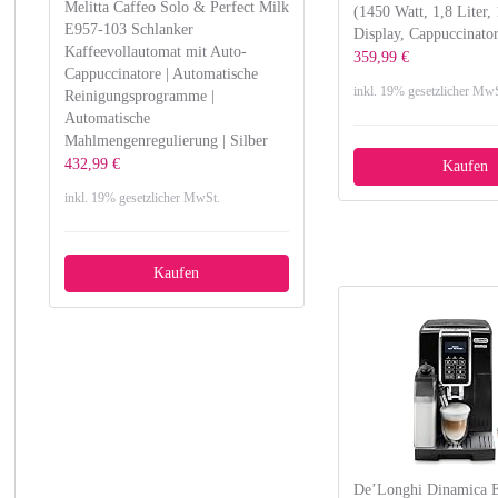
Melitta Caffeo Solo & Perfect Milk
(1450 Watt, 1,8 Liter,
E957-103 Schlanker
Display, Cappuccinato
Kaffeevollautomat mit Auto-
359,99 €
Cappuccinatore | Automatische
inkl. 19% gesetzlicher MwS
Reinigungsprogramme |
Automatische
Mahlmengenregulierung | Silber
432,99 €
Kaufen
inkl. 19% gesetzlicher MwSt.
Kaufen
De’Longhi Dinamica