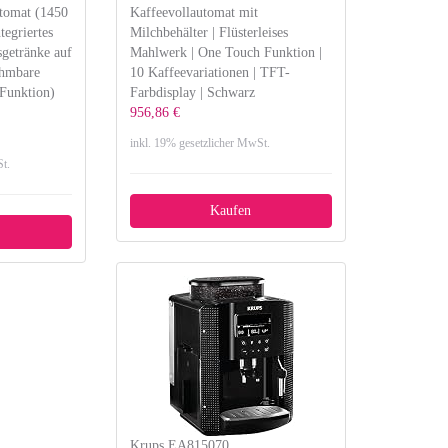
tomat (1450
Kaffeevollautomat mit
tegriertes
Milchbehälter | Flüsterleises
sgetränke auf
Mahlwerk | One Touch Funktion |
ehmbare
10 Kaffeevariationen | TFT-
Funktion)
Farbdisplay | Schwarz
956,86 €
inkl. 19% gesetzlicher MwSt.
t.
Kaufen
Krups EA815070