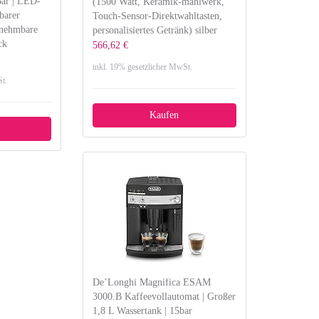
Bar | LED-
(1500 Watt, Keramik-mahlwerk,
barer
Touch-Sensor-Direktwahltasten,
snehmbare
personalisiertes Getränk) silber
ck
566,62 €
inkl. 19% gesetzlicher MwSt.
t.
Kaufen
De’Longhi Magnifica ESAM
3000.B Kaffeevollautomat | Großer
1,8 L Wassertank | 15bar