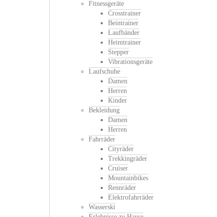
Fitnessgeräte
Crosstrainer
Beintrainer
Laufbänder
Heimtrainer
Stepper
Vibrationsgeräte
Laufschuhe
Damen
Herren
Kinder
Bekleidung
Damen
Herren
Fahrräder
Cityräder
Trekkingräder
Cruiser
Mountainbikes
Rennräder
Elektrofahrräder
Wasserski
Erlebnisse zu Hause