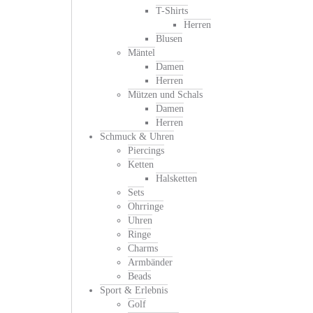
T-Shirts
Herren
Blusen
Mäntel
Damen
Herren
Mützen und Schals
Damen
Herren
Schmuck & Uhren
Piercings
Ketten
Halsketten
Sets
Ohrringe
Uhren
Ringe
Charms
Armbänder
Beads
Sport & Erlebnis
Golf