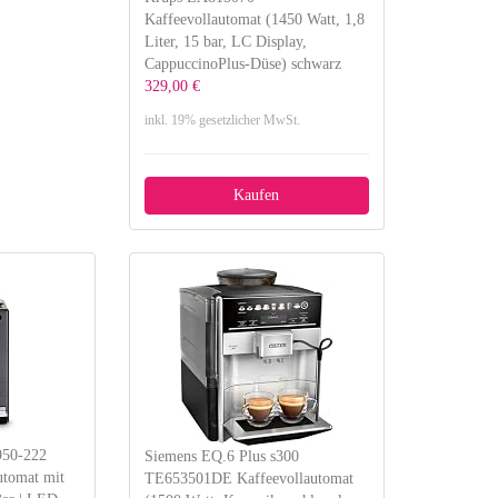
Kaffeevollautomat (1450 Watt, 1,8
Liter, 15 bar, LC Display,
CappuccinoPlus-Düse) schwarz
329,00 €
inkl. 19% gesetzlicher MwSt.
Kaufen
950-222
Siemens EQ.6 Plus s300
utomat mit
TE653501DE Kaffeevollautomat