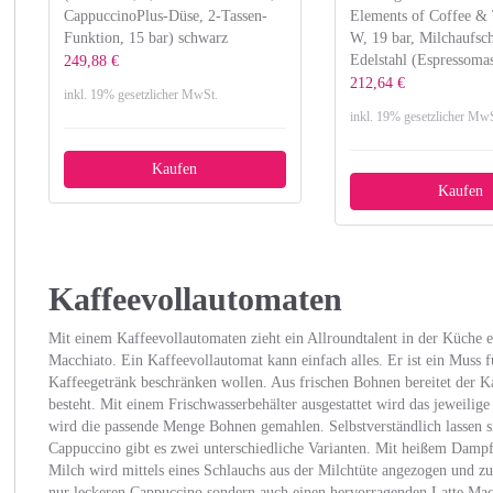
CappuccinoPlus-Düse, 2-Tassen-
Elements of Coffee & 
Funktion, 15 bar) schwarz
W, 19 bar, Milchaufsc
Edelstahl (Espressoma
249,88 €
212,64 €
inkl. 19% gesetzlicher MwSt.
inkl. 19% gesetzlicher MwS
Kaufen
Kaufen
Kaffeevollautomaten
Mit einem Kaffeevollautomaten zieht ein Allroundtalent in der Küche e
Macchiato. Ein Kaffeevollautomat kann einfach alles. Er ist ein Muss für
Kaffeegetränk beschränken wollen. Aus frischen Bohnen bereitet der Ka
besteht. Mit einem Frischwasserbehälter ausgestattet wird das jeweilige
wird die passende Menge Bohnen gemahlen. Selbstverständlich lassen sic
Cappuccino gibt es zwei unterschiedliche Varianten. Mit heißem Damp
Milch wird mittels eines Schlauchs aus der Milchtüte angezogen und zu
nur leckeren Cappuccino sondern auch einen hervorragenden Latte Macc