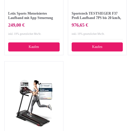
Letix Sports Motorisiertes
Sportstech TESTSIEGER F37
Laufband mit App Steuerung
Profi Laufband 7PS bis 20 km/h,
(Tablet, Smartphone) inkl.
Selbstschmiersystem,
249,00 €
976,65 €
Pulsgurt, LCD-Display
Smartphone Fitness App, 15%
Elektrisches Fitnessgerät
Steigung, Bluetooth MP3, große
inkl. 19% gesetzlicher MwSt.
inkl. 19% gesetzlicher MwSt.
Heimtrainer Klappbar (Schwarz)
Lauffläche mit 8 Zonen
Dämpfungssystem bis 150 Kg –
klappbar
Kaufen
Kaufen