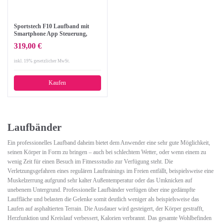
Sportstech F10 Laufband mit
Smartphone App Steuerung,
Schmiersystem, Pulsgurt im Wert
319,00 €
von 39,90 € inklusive, Bluetooth,
1PS, 10 KM/H, für Geh- und
inkl. 19% gesetzlicher MwSt.
Lauftraining mit 13 Programmen
– kompakt klappbar
Kaufen
Laufbänder
Ein professionelles Laufband daheim bietet dem Anwender eine sehr gute Möglichkeit,
seinen Körper in Form zu bringen – auch bei schlechtem Wetter, oder wenn einem zu
wenig Zeit für einen Besuch im Fitnessstudio zur Verfügung steht. Die
Verletzungsgefahren eines regulären Lauftrainings im Freien entfällt, beispielsweise eine
Muskelzerrung aufgrund sehr kalter Außentemperatur oder das Umknicken auf
unebenem Untergrund. Professionelle Laufbänder verfügen über eine gedämpfte
Lauffläche und belasten die Gelenke somit deutlich weniger als beispielsweise das
Laufen auf asphaltierten Terrain. Die Ausdauer wird gesteigert, der Körper gestrafft,
Herzfunktion und Kreislauf verbessert, Kalorien verbrannt. Das gesamte Wohlbefinden