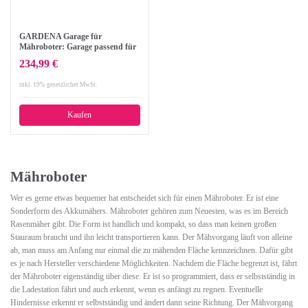
GARDENA Garage für
Mähroboter: Garage passend für
GARDENA SILENO, SILENO+,
234,99 €
smart SILENO, smart SILENO+,
dient als Sonnenschutz und
inkl. 19% gesetzlicher MwSt.
Regenschutz für Rasenroboter
und Ladestation (4011-20)
Kaufen
Mähroboter
Wer es gerne etwas bequemer hat entscheidet sich für einen Mähroboter. Er ist eine
Sonderform des Akkumähers. Mähroboter gehören zum Neuesten, was es im Bereich
Rasenmäher gibt. Die Form ist handlich und kompakt, so dass man keinen großen
Stauraum braucht und ihn leicht transportieren kann. Der Mähvorgang läuft von alleine
ab, man muss am Anfang nur einmal die zu mähenden Fläche kennzeichnen. Dafür gibt
es je nach Hersteller verschiedene Möglichkeiten. Nachdem die Fläche begrenzt ist, fährt
der Mähroboter eigenständig über diese. Er ist so programmiert, dass er selbstständig in
die Ladestation fährt und auch erkennt, wenn es anfängt zu regnen. Eventuelle
Hindernisse erkennt er selbstständig und ändert dann seine Richtung. Der Mähvorgang