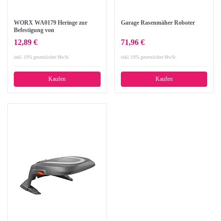
WORX WA0179 Heringe zur
Garage Rasenmäher Roboter
Befestigung von
Begrenzungsdraht für Landroid
12,89 €
71,96 €
Mähroboter – WORX Zubehör
Set bestehend aus 100 Haken –
inkl. 19% gesetzlicher MwSt.
inkl. 19% gesetzlicher MwSt.
zur Erweiterung des
Mähbereiches
Kaufen
Kaufen