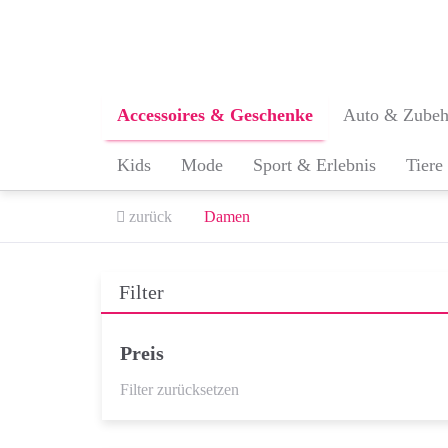
Skip
to
main
content
Accessoires & Geschenke
Auto & Zubeh
Kids
Mode
Sport & Erlebnis
Tiere
zurück
Damen
Filter
Preis
Filter zurücksetzen