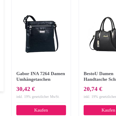
Gabor INA 7264 Damen
BestoU Damen
Umhängetaschen
Handtasche Sc
23x23x4 cm (B x H x T),
groß Leder Da
30,42 €
20,74 €
Schwarz (schwarz 60)
Schultertasche 
Umhängetasche
inkl. 19% gesetzlicher MwSt.
inkl. 19% gesetzlich
(Schwarz)
Kaufen
Kaufen