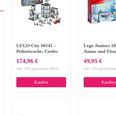
LEGO City 60141 –
Lego Juniors 10
Polizeiwache, Cooles
Annas und Elsa
Spielzeug für Kinder
Eisspielplatz, D
174,96 €
49,95 €
Prinzessin Spie
inkl. 19% gesetzlicher MwSt.
inkl. 19% gesetzlich
Kaufen
Kaufen