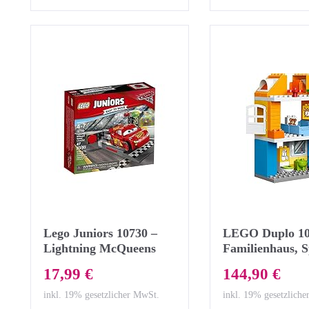
Lego Juniors 10730 –
LEGO Duplo 10
Lightning McQueens
Familienhaus, S
Beschleunigungsrampe,
für Drei Jährig
17,99 €
144,90 €
Auto-Spielzeug
inkl. 19% gesetzlicher MwSt.
inkl. 19% gesetzlich