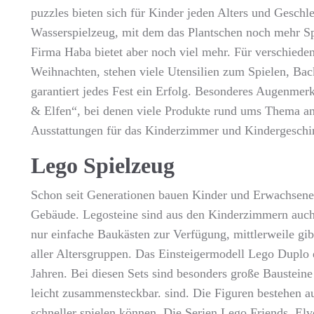
puzzles bieten sich für Kinder jeden Alters und Geschl
Wasserspielzeug, mit dem das Plantschen noch mehr Sp
Firma Haba bietet aber noch viel mehr. Für verschiede
Weihnachten, stehen viele Utensilien zum Spielen, Back
garantiert jedes Fest ein Erfolg. Besonderes Augenmer
& Elfen“, bei denen viele Produkte rund ums Thema a
Ausstattungen für das Kinderzimmer und Kindergeschir
Lego Spielzeug
Schon seit Generationen bauen Kinder und Erwachsene 
Gebäude. Legosteine sind aus den Kinderzimmern auc
nur einfache Baukästen zur Verfügung, mittlerweile gi
aller Altersgruppen. Das Einsteigermodell Lego Duplo e
Jahren. Bei diesen Sets sind besonders große Bausteine
leicht zusammensteckbar. sind. Die Figuren bestehen a
schneller spielen können. Die Serien Lego Friends, Elv