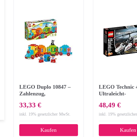
LEGO Duplo 10847 –
LEGO Technic 
Zahlenzug,
Ultraleicht-
Vorschulspielzeug
Hubschrauber,
33,33 €
48,49 €
Fortgeschritten
inkl. 19% gesetzlicher MwSt.
inkl. 19% gesetzlich
Kaufen
Kaufen