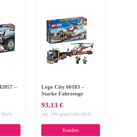
42057 –
Lego City 60183 –
Starke Fahrzeuge
Schwerlasttransporter,
93,13 €
es Bauset
Beliebtes
Kinderspielzeug
er MwSt.
inkl. 19% gesetzlicher MwSt.
Kaufen