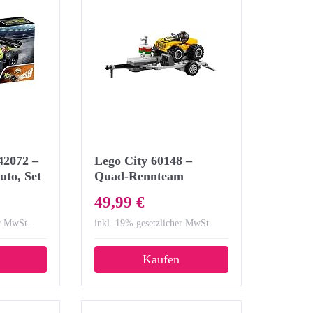
42072 –
Lego City 60148 –
uto, Set
Quad-Rennteam
eister
49,99 €
er MwSt.
inkl. 19% gesetzlicher MwSt.
Kaufen