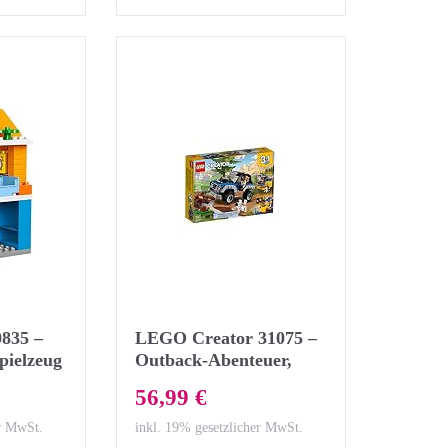
835 –
LEGO Creator 31075 –
pielzeug
Outback-Abenteuer,
e
Spielzeug für Jungen
56,99 €
und Mädchen
er MwSt.
inkl. 19% gesetzlicher MwSt.