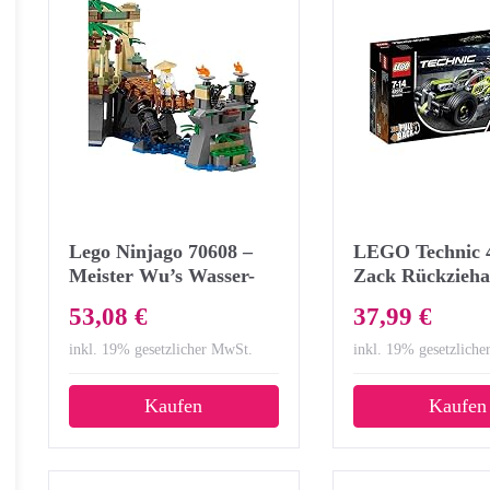
Lego Ninjago 70608 –
LEGO Technic 
Meister Wu’s Wasser-
Zack Rückzieha
Fall
für geübte Baum
53,08 €
37,99 €
inkl. 19% gesetzlicher MwSt.
inkl. 19% gesetzlich
Kaufen
Kaufen