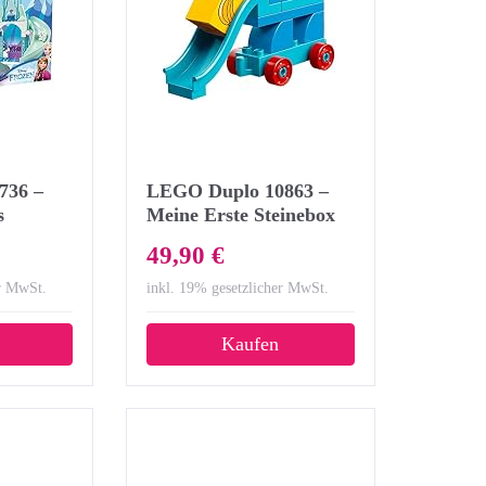
736 –
LEGO Duplo 10863 –
s
Meine Erste Steinebox
isney
mit Ziehtieren,
49,90 €
lzeug
Kreatives Spielen
er MwSt.
inkl. 19% gesetzlicher MwSt.
Kaufen