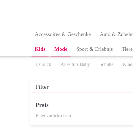
Skip
to
main
content
Accessoires & Geschenke
Auto & Zubeh
Kids
Mode
Sport & Erlebnis
Tiere
zurück
Alles fürs Baby
Schuhe
Kind
Filter
Preis
Filter zurücksetzen