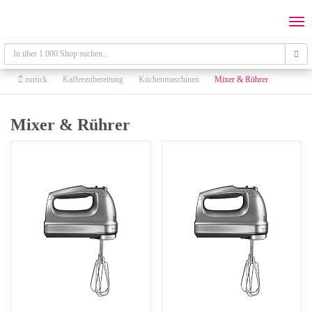
Skip
to
Togg
main
navi
content
zurück
Kaffeezubereitung
Küchenmaschinen
Mixer & Rührer
Mixer & Rührer