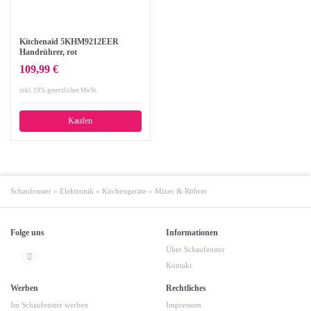
Kitchenaid 5KHM9212EER
Handrührer, rot
109,99 €
inkl. 19% gesetzlicher MwSt.
Kaufen
Schaufenster
»
Elektronik
»
Küchengeräte
»
Mixer & Rührer
Folge uns
Informationen
Über Schaufenster
Kontakt
Werben
Rechtliches
Im Schaufenster werben
Impressum