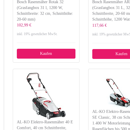
Bosch Rasenmäher Rotak 32
Bosch Rasenmäher A
(Grasfangbox 31 l, 1200 W,
(Grasfangbox 31 L, 3
Schnittbreite: 32 cm, Schnitthöhe:
Schnittbreite, 20-60 
20-60 mm)
Schnitthöhe, 1200 Wat
102,99 €
117,66 €
inkl. 19% gesetzlicher MwSt.
inkl. 19% gesetzlicher MwS
Kaufen
Kaufen
AL-KO Elektro-Rasen
SE Classic, 38 cm Schn
AL-KO Elektro-Rasenmäher 40 E
1.400 W Motorleistung
Comfort, 40 cm Schnittbreite,
Rasenflächen bis 500 