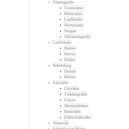
Fitnessgeräte
Crosstrainer
Beintrainer
Laufbänder
Heimtrainer
Stepper
Vibrationsgeräte
Laufschuhe
Damen
Herren
Kinder
Bekleidung
Damen
Herren
Fahrräder
Cityräder
Trekkingräder
Cruiser
Mountainbikes
Rennräder
Elektrofahrräder
Wasserski
Erlebnisse zu Hause