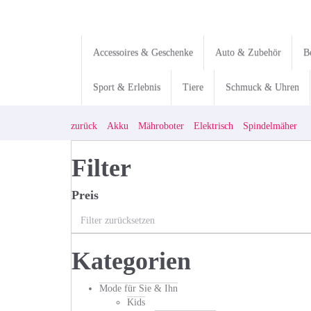
Skip
to
main
content
Accessoires & Geschenke
Auto & Zubehör
B
Sport & Erlebnis
Tiere
Schmuck & Uhren
zurück
Akku
Mähroboter
Elektrisch
Spindelmäher
Filter
Preis
Filter zurücksetzen
Kategorien
Mode für Sie & Ihn
Kids