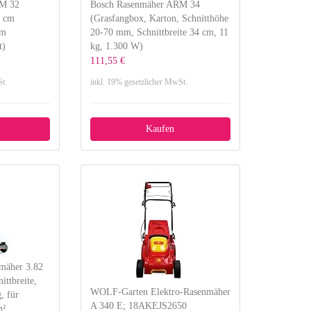
RM 32
Bosch Rasenmäher ARM 34
2 cm
(Grasfangbox, Karton, Schnitthöhe
mm
20-70 mm, Schnittbreite 34 cm, 11
t)
kg, 1.300 W)
111,55 €
t.
inkl. 19% gesetzlicher MwSt.
Kaufen
mäher 3.82
ittbreite,
WOLF-Garten Elektro-Rasenmäher
, für
A 340 E; 18AKEJS2650
m²,