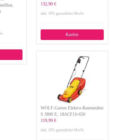
132,90 €
tellbar,
t
inkl. 19% gesetzlicher MwSt.
t.
Kaufen
WOLF-Garten Elektro-Rasenmäher
S 3800 E; 18ACF1S-650
119,99 €
inkl. 19% gesetzlicher MwSt.