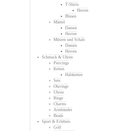
T-Shirts
Herren
Blusen
Mäntel
Damen
Herren
Mützen und Schals
Damen
Herren
Schmuck & Uhren
Piercings
Ketten
Halsketten
Sets
Ohrringe
Uhren
Ringe
Charms
Armbänder
Beads
Sport & Erlebnis
Golf