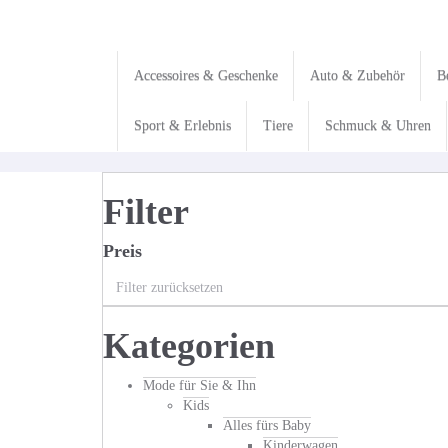
Skip
to
main
content
Accessoires & Geschenke
Auto & Zubehör
B
Sport & Erlebnis
Tiere
Schmuck & Uhren
Filter
Preis
Filter zurücksetzen
Kategorien
Mode für Sie & Ihn
Kids
Alles fürs Baby
Kinderwagen