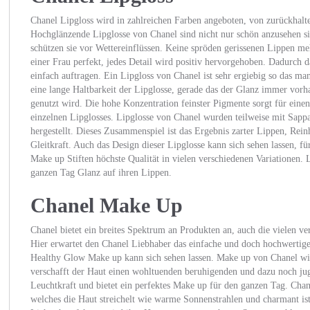
Chanel Lipgloss wird in zahlreichen Farben angeboten, von zurückhalten
Hochglänzende Lipglosse von Chanel sind nicht nur schön anzusehen s
schützen sie vor Wettereinflüssen. Keine spröden gerissenen Lippen me
einer Frau perfekt, jedes Detail wird positiv hervorgehoben. Dadurch da
einfach auftragen. Ein Lipgloss von Chanel ist sehr ergiebig so das m
eine lange Haltbarkeit der Lipglosse, gerade das der Glanz immer vorh
genutzt wird. Die hohe Konzentration feinster Pigmente sorgt für eine
einzelnen Lipglosses. Lipglosse von Chanel wurden teilweise mit Sap
hergestellt. Dieses Zusammenspiel ist das Ergebnis zarter Lippen, Rein
Gleitkraft. Auch das Design dieser Lipglosse kann sich sehen lassen, f
Make up Stiften höchste Qualität in vielen verschiedenen Variationen. 
ganzen Tag Glanz auf ihren Lippen.
Chanel Make Up
Chanel bietet ein breites Spektrum an Produkten an, auch die vielen v
Hier erwartet den Chanel Liebhaber das einfache und doch hochwertig
Healthy Glow Make up kann sich sehen lassen. Make up von Chanel wir
verschafft der Haut einen wohltuenden beruhigenden und dazu noch ju
Leuchtkraft und bietet ein perfektes Make up für den ganzen Tag. Chan
welches die Haut streichelt wie warme Sonnenstrahlen und charmant i