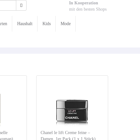
In Kooperation
mit den besten Shops
rten
Haushalt
Kids
Mode
elle
Chanel le lift Creme feine –
(woman)
Damen, 1er Pack (1 x 1 Stück)