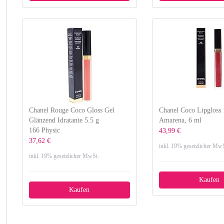
Chanel Rouge Coco Gloss Gel
Chanel Coco Lipgloss 
Glänzend Idratante 5.5 g
Amarena, 6 ml
166 Physic
43,99 €
37,62 €
inkl. 19% gesetzlicher MwS
inkl. 19% gesetzlicher MwSt.
Kaufen
Kaufen