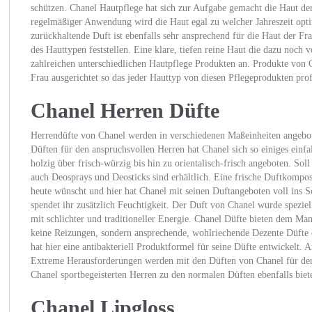
schützen. Chanel Hautpflege hat sich zur Aufgabe gemacht die Haut de
regelmäßiger Anwendung wird die Haut egal zu welcher Jahreszeit optim
zurückhaltende Duft ist ebenfalls sehr ansprechend für die Haut der 
des Hauttypen feststellen. Eine klare, tiefen reine Haut die dazu noch v
zahlreichen unterschiedlichen Hautpflege Produkten an. Produkte von C
Frau ausgerichtet so das jeder Hauttyp von diesen Pflegeprodukten prof
Chanel Herren Düfte
Herrendüfte von Chanel werden in verschiedenen Maßeinheiten angebo
Düften für den anspruchsvollen Herren hat Chanel sich so einiges ein
holzig über frisch-würzig bis hin zu orientalisch-frisch angeboten. Soll
auch Deosprays und Deosticks sind erhältlich. Eine frische Duftkompos
heute wünscht und hier hat Chanel mit seinen Duftangeboten voll ins 
spendet ihr zusätzlich Feuchtigkeit. Der Duft von Chanel wurde speziel
mit schlichter und traditioneller Energie. Chanel Düfte bieten dem M
keine Reizungen, sondern ansprechende, wohlriechende Dezente Düfte
hat hier eine antibakteriell Produktformel für seine Düfte entwickelt.
Extreme Herausforderungen werden mit den Düften von Chanel für den
Chanel sportbegeisterten Herren zu den normalen Düften ebenfalls biete
Chanel Lipgloss