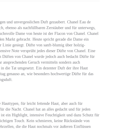
igen und unvergesslichen Duft gezaubert. Chanel Eau de
h, ebenso als nachfüllbaren Zerstäuber und für unterwegs,
uchsvolle Dame von heute ist der Flacon von Chanel. Chanel
 den Markt gebracht. Heute spricht gerade die Dame ein
er Linie gesiegt. Düfte von sanft-blumig über holzig-
intensive Note versprüht jedes dieser Düfte von Chanel. Eine
en Düften von Chanel wurde jedoch auch bedacht Düfte für
ehr ansprechenden Geruch vermitteln sondern auch
in die Tat umgesetzt. Ein dezenter Duft der ihre Haut
Alltag genauso an, wie besonders hochwertige Düfte für das
ngsduft.
 Hauttypen, für leicht fettende Haut, aber auch für
ür die Nacht. Chanel hat an alles gedacht und für jeden
ist ein Highlight, intensive Feuchtigkeit und dazu Schutz für
 richtigen Touch. Kein schmieren, keine Rückstände von
hrzellen, die die Haut nochmals vor äußeren Einflüssen