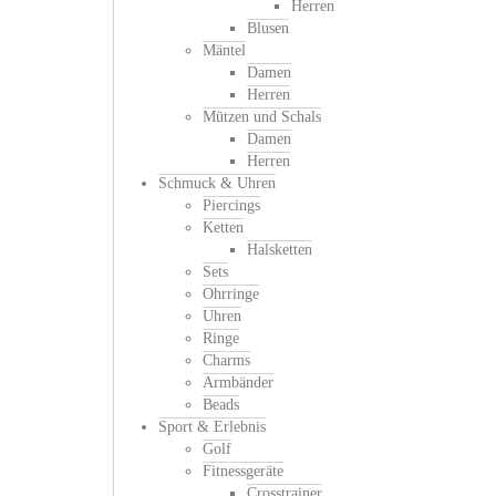
Herren
Blusen
Mäntel
Damen
Herren
Mützen und Schals
Damen
Herren
Schmuck & Uhren
Piercings
Ketten
Halsketten
Sets
Ohrringe
Uhren
Ringe
Charms
Armbänder
Beads
Sport & Erlebnis
Golf
Fitnessgeräte
Crosstrainer