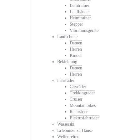
Beintrainer
Laufbänder
Heimtrainer
Stepper
Vibrationsgeräte
Laufschuhe
Damen
Herren
Kinder
Bekleidung
Damen
Herren
Fahrräder
Cityräder
Trekkingräder
Cruiser
Mountainbikes
Rennräder
Elektrofahrräder
Wasserski
Erlebnisse zu Hause
Wellenreiten