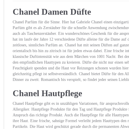
Chanel Damen Düfte
Chanel Parfüm für die Sinne. Hier hat Gabriele Chanel einen einzigart
Parfüm gibt es als Zerstäuber für die schnelle Anwendung zwischendurc
auch als Taschenzerstäuber. Ein wunderschönes Geschenk für die anspr
hat im laufe der Jahre 12 verschiedene Düfte alleine für die Dame auf
zeitloses, sinnliches Parfüm an. Chanel hat mit seinen Düften auf ganz
orientalisch bis hin zu zitrisch ist für jeden etwas dabei. Eine frische 
klassische Duftintensität wie aus dem Märchen von 1001 Nacht. Bei d
den empfindlichen Hauttypen zu kreieren. Düfte die nicht nur einen s
Feuchtigkeit spenden und die Haut vor Reizungen schonen wurden hier 
gleichzeitig pflegt ist selbstverständlich. Chanel bietet Düfte für den 
Dinner zu zweit. Romantisch bis verspielt, so findet jeder seinen Liebli
Chanel Hautpflege
Chanel Hautpflege gibt es in unzähligen Variationen, für anspruchsvolle
Allergiker. Hautpflege Produkte für den Tag und Hautpflege Produkte f
Anspruch das richtige Produkt. Auch die Hautpflege für alle Hauttypen 
ihre Haut. Eine frische, sahnige Formel verleiht jedem Hauttypen den
Partikeln. Die Haut wird geschützt gerade durch die permanenten Abwe