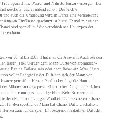
r Frau optimal mit Wasser und Nährstoffen zu versorgen. Bei
al geschützt und strahlend schön. Der leichte
Frau und auch die Umgebung wird in Kürze eine Veränderung
or äußeren Einflüssen geschützt ist bietet Chanel mit seinen
hanel sind speziell auf die verschiedenen Hauttypen der
itieren kann.
ten von 50 ml bis 150 ml hat man die Auswahl. Auch bei den
fallen lassen. Hier werden dem Mann Düfte von aromatisch-
 es ein Eau de Toilette sein oder doch lieber ein After Shave,
ition voller Energie ist der Duft den sich der Mann von
Schwarze getroffen. Herren Parfüm beruhigt die Haut und
l der Männerhaut angepasst. Ein frischer Duft, unterstrichen
ann eine klare und geschmeidige Haut. Kein Brennen und
 die dem Mann nachhaltiges Wohlbefinden bescheren. Chanel
 Auch für den sportlichen Mann hat Chanel Düfte erschaffen.
 Herren zum Kinderspiel. Ein betörend maskuliner Duft den
t.