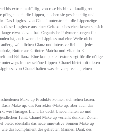
d bis extrem auffällig, von rose bis hin zu knallig rot.
ie pflegen auch die Lippen, machen sie geschmeidig und
hr. Das Lipgloss von Chanel unterstreicht die Lippenzüge
s diese Lipglosse aus einer Geltextur bestehen lassen sie sich
an lange etwas davon hat. Organische Polymere sorgen für
anden ist, auch wenn der Lipgloss mal eine Weile nicht
n außergewöhnlichen Glanz und intensive Reinheit jedes
panholz, Butter aus Grüntee-Matcha und Vitamin-E
heit und Brillianz. Eine kompakte Textur sorgt für die nötige
ür unterwegs immer schöne Lippen. Chanel bietet mit diesen
Lipglosse von Chanel halten was sie versprechen, einen
erschiedenen Make up Produkte können sich sehen lassen.
e Basis Make up, das Korrektur-Make up, aber auch das
kt wie flüssiges Licht. Es deckt Unebenheiten ab und
gendlichen Teint. Chanel Make up verleiht dunklen Zonen
el bietet ebenfalls das neue innovative Sonnen Make up
st wie das Kompliment des geliebten Mannes. Dank des