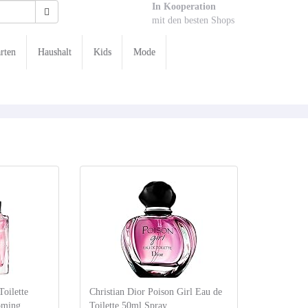
In Kooperation
mit den besten Shops
rten
Haushalt
Kids
Mode
Toilette
Christian Dior Poison Girl Eau de
oming
Toilette 50ml Spray