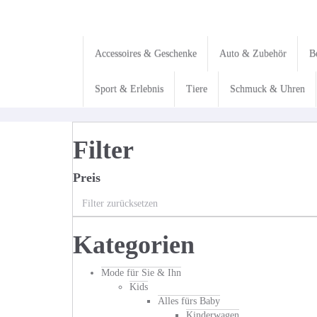
Skip
to
main
content
Accessoires & Geschenke
Auto & Zubehör
B
Sport & Erlebnis
Tiere
Schmuck & Uhren
Filter
Preis
Filter zurücksetzen
Kategorien
Mode für Sie & Ihn
Kids
Alles fürs Baby
Kinderwagen