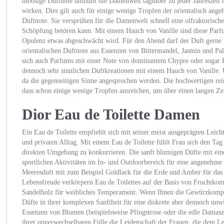
moosige Duftnote umhüllt die Damenwelt tagsüber zu jeder Jahreszeit
wirken. Dies gilt auch für einige wenige Tropfen der orientalisch ang
Duftnote. Sie versprühen für die Damenwelt schnell eine olfraktorisch
Schöpfung betören kann. Mit einem Hauch von Vanille sind diese Parfu
Opulenz etwas abgeschwächt wird. Für den Abend darf der Duft gerne i
orientalischen Duftnote aus Essenzen von Bittermandel, Jasmin und Pa
sich auch Parfums mit einer Note von dominantem Chypre oder sogar P
dennoch sehr sinnlichen Duftkreationen mit einem Hauch von Vanille. 
da die gegenseitigen Sinne angesprochen werden. Die hochwertigen rein
dass schon einige wenige Tropfen ausreichen, um über einen langen Z
Dior Eau de Toilette Damen
Ein Eau de Toilette empfiehlt sich mit seiner meist ausgeprägten Leich
und privaten Alltag. Mit einem Eau de Toilette fühlt Frau sich den T
direkten Umgebung zu konkurrieren. Die sanft blumigen Düfte mit einer
sportlichen Aktivitäten im In- und Outdoorbereich für eine angenehme
Meeresduft mit zum Beispiel Goldlack für die Erde und Amber für das
Lebensfreude verkörpern Eau de Toilettes auf der Basis von Fruchtkom
Sandelholz für weibliches Temperament. Wenn Ihnen die Gewürzkompon
Düfte in ihrer komplexen Sanftheit für eine diskrete aber dennoch unw
Essenzen von Blumen (beispielsweise Pfingstrose oder die edle Damasz
ihrer unverwechselbaren Fülle die Leidenschaft der Frauen, die dem L