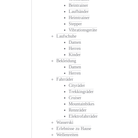
Beintrainer
Laufbänder
Heimtrainer
Stepper
Vibrationsgeräte
Laufschuhe
Damen
Herren
Kinder
Bekleidung
Damen
Herren
Fahrräder
Cityräder
Trekkingräder
Cruiser
Mountainbikes
Rennräder
Elektrofahrräder
Wasserski
Erlebnisse zu Hause
Wellenreiten