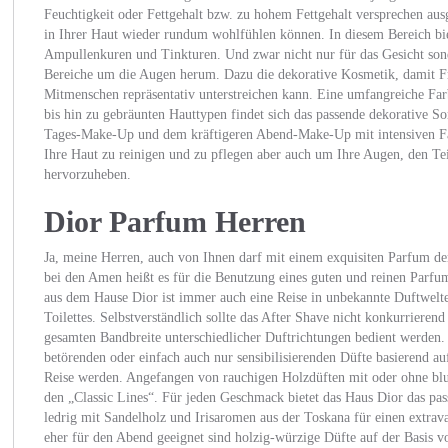
Feuchtigkeit oder Fettgehalt bzw. zu hohem Fettgehalt versprechen au
in Ihrer Haut wieder rundum wohlfühlen können. In diesem Bereich biet
Ampullenkuren und Tinkturen. Und zwar nicht nur für das Gesicht sond
Bereiche um die Augen herum. Dazu die dekorative Kosmetik, damit Fra
Mitmenschen repräsentativ unterstreichen kann. Eine umfangreiche Farb
bis hin zu gebräunten Hauttypen findet sich das passende dekorative S
Tages-Make-Up und dem kräftigeren Abend-Make-Up mit intensiven Fa
Ihre Haut zu reinigen und zu pflegen aber auch um Ihre Augen, den Tei
hervorzuheben.
Dior Parfum Herren
Ja, meine Herren, auch von Ihnen darf mit einem exquisiten Parfum de
bei den Amen heißt es für die Benutzung eines guten und reinen Parfu
aus dem Hause Dior ist immer auch eine Reise in unbekannte Duftwelten
Toilettes. Selbstverständlich sollte das After Shave nicht konkurrierend
gesamten Bandbreite unterschiedlicher Duftrichtungen bedient werden. 
betörenden oder einfach auch nur sensibilisierenden Düfte basierend au
Reise werden. Angefangen von rauchigen Holzdüften mit oder ohne blu
den „Classic Lines“. Für jeden Geschmack bietet das Haus Dior das pas
ledrig mit Sandelholz und Irisaromen aus der Toskana für einen extr
eher für den Abend geeignet sind holzig-würzige Düfte auf der Basis 