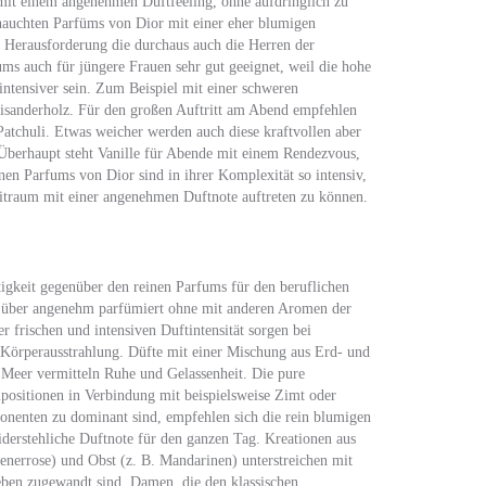
 mit einem angenehmen Duftfeeling, ohne aufdringlich zu
ehauchten Parfüms von Dior mit einer eher blumigen
e Herausforderung die durchaus auch die Herren der
ms auch für jüngere Frauen sehr gut geeignet, weil die hohe
ntensiver sein. Zum Beispiel mit einer schweren
lisanderholz. Für den großen Auftritt am Abend empfehlen
atchuli. Etwas weicher werden auch diese kraftvollen aber
Überhaupt steht Vanille für Abende mit einem Rendezvous,
en Parfums von Dior sind in ihrer Komplexität so intensiv,
eitraum mit einer angenehmen Duftnote auftreten zu können.
tigkeit gegenüber den reinen Parfums für den beruflichen
ag über angenehm parfümiert ohne mit anderen Aromen der
 frischen und intensiven Duftintensität sorgen bei
 Körperausstrahlung. Düfte mit einer Mischung aus Erd- und
 Meer vermitteln Ruhe und Gelassenheit. Die pure
positionen in Verbindung mit beispielsweise Zimt oder
enten zu dominant sind, empfehlen sich die rein blumigen
iderstehliche Duftnote für den ganzen Tag. Kreationen aus
enerrose) und Obst (z. B. Mandarinen) unterstreichen mit
eben zugewandt sind. Damen, die den klassischen