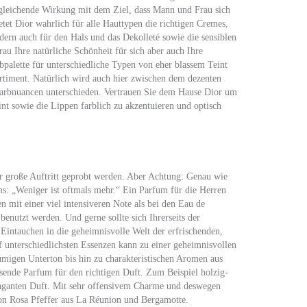
sgleichende Wirkung mit dem Ziel, dass Mann und Frau sich
et Dior wahrlich für alle Hauttypen die richtigen Cremes,
ern auch für den Hals und das Dekolleté sowie die sensiblen
u Ihre natürliche Schönheit für sich aber auch Ihre
palette für unterschiedliche Typen von eher blassem Teint
ortiment. Natürlich wird auch hier zwischen dem dezenten
rbnuancen unterschieden. Vertrauen Sie dem Hause Dior um
nt sowie die Lippen farblich zu akzentuieren und optisch
r große Auftritt geprobt werden. Aber Achtung: Genau wie
ms: „Weniger ist oftmals mehr.“ Ein Parfum für die Herren
 mit einer viel intensiveren Note als bei den Eau de
 benutzt werden. Und gerne sollte sich Ihrerseits der
Eintauchen in die geheimnisvolle Welt der erfrischenden,
f unterschiedlichsten Essenzen kann zu einer geheimnisvollen
migen Unterton bis hin zu charakteristischen Aromen aus
sende Parfum für den richtigen Duft. Zum Beispiel holzig-
avaganten Duft. Mit sehr offensivem Charme und deswegen
von Rosa Pfeffer aus La Réunion und Bergamotte.