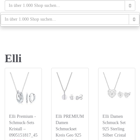
Skip
to
main
schaufenster.de
Tog
content
navi
Elli
Elli Premium -
Elli PREMIUM
Elli Damen
Schmuck-Sets
Damen
Schmuck Set
Kristall –
Schmuckset
925 Sterling
0905151817_45
Kreis Geo 925
Silber Cristal