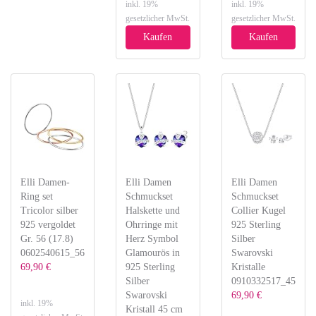
inkl. 19%
inkl. 19%
gesetzlicher MwSt.
gesetzlicher MwSt.
Kaufen
Kaufen
Elli Damen-
Elli Damen
Elli Damen
Ring set
Schmuckset
Schmuckset
Tricolor silber
Halskette und
Collier Kugel
925 vergoldet
Ohrringe mit
925 Sterling
Gr. 56 (17.8)
Herz Symbol
Silber
0602540615_56
Glamourös in
Swarovski
69,90 €
925 Sterling
Kristalle
Silber
0910332517_45
Swarovski
69,90 €
inkl. 19%
Kristall 45 cm