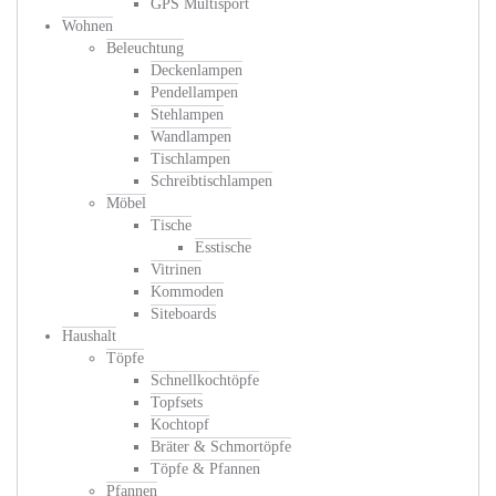
GPS Multisport
Wohnen
Beleuchtung
Deckenlampen
Pendellampen
Stehlampen
Wandlampen
Tischlampen
Schreibtischlampen
Möbel
Tische
Esstische
Vitrinen
Kommoden
Siteboards
Haushalt
Töpfe
Schnellkochtöpfe
Topfsets
Kochtopf
Bräter & Schmortöpfe
Töpfe & Pfannen
Pfannen