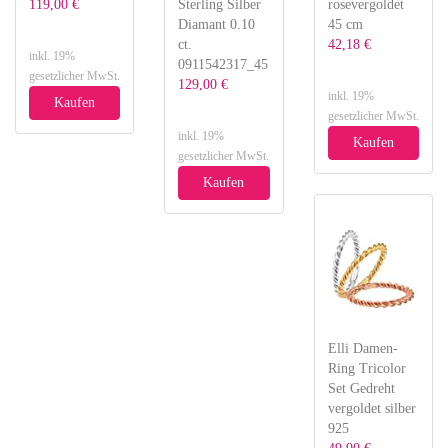
119,00 €
Sterling Silber
rosevergoldet
Diamant 0.10
45 cm
ct.
42,18 €
inkl. 19%
0911542317_45
gesetzlicher MwSt.
129,00 €
inkl. 19%
Kaufen
gesetzlicher MwSt.
inkl. 19%
Kaufen
gesetzlicher MwSt.
Kaufen
Elli Damen-
Ring Tricolor
Set Gedreht
vergoldet silber
925