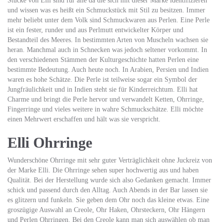
Stücke von Elli sind für alle da die sich mit dieser Marke identifizieren
und wissen was es heißt ein Schmuckstück mit Stil zu besitzen. Immer
mehr beliebt unter dem Volk sind Schmuckwaren aus Perlen. Eine Perle
ist ein fester, runder und aus Perlmutt entwickelter Körper und
Bestandteil des Meeres. In bestimmten Arten von Muscheln wachsen sie
heran. Manchmal auch in Schnecken was jedoch seltener vorkommt. In
den verschiedenen Stämmen der Kulturgeschichte hatten Perlen eine
bestimmte Bedeutung. Auch heute noch. In Arabien, Persien und Indien
waren es hohe Schätze. Die Perle ist teilweise sogar ein Symbol der
Jungfräulichkeit und in Indien steht sie für Kinderreichtum. Elli hat
Charme und bringt die Perle hervor und verwandelt Ketten, Ohrringe,
Fingerringe und vieles weitere in wahre Schmuckschätze. Elli möchte
einen Mehrwert erschaffen und hält was sie verspricht.
Elli Ohrringe
Wunderschöne Ohrringe mit sehr guter Verträglichkeit ohne Juckreiz von
der Marke Elli. Die Ohrringe sehen super hochwertig aus und haben
Qualität. Bei der Herstellung wurde sich also Gedanken gemacht. Immer
schick und passend durch den Alltag. Auch Abends in der Bar lassen sie
es glitzern und funkeln. Sie geben dem Ohr noch das kleine etwas. Eine
groszügige Auswahl an Creole, Ohr Haken, Ohrsteckern, Ohr Hängern
und Perlen Ohrringen. Bei den Creole kann man sich auswählen ob man