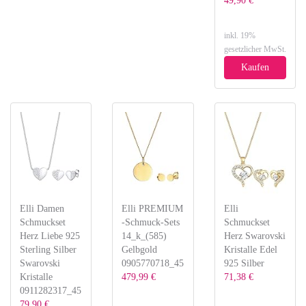
49,90 €
inkl. 19%
gesetzlicher MwSt.
Kaufen
Elli Damen
Elli PREMIUM
Elli
Schmuckset
-Schmuck-Sets
Schmuckset
Herz Liebe 925
14_k_(585)
Herz Swarovski
Sterling Silber
Gelbgold
Kristalle Edel
Swarovski
0905770718_45
925 Silber
Kristalle
479,99 €
71,38 €
0911282317_45
79,90 €