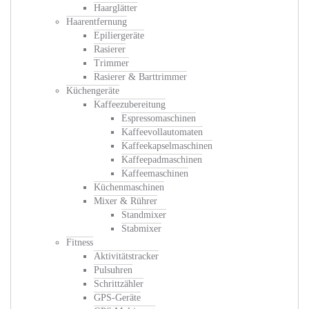
Haarglätter
Haarentfernung
Epiliergeräte
Rasierer
Trimmer
Rasierer & Barttrimmer
Küchengeräte
Kaffeezubereitung
Espressomaschinen
Kaffeevollautomaten
Kaffeekapselmaschinen
Kaffeepadmaschinen
Kaffeemaschinen
Küchenmaschinen
Mixer & Rührer
Standmixer
Stabmixer
Fitness
Aktivitätstracker
Pulsuhren
Schrittzähler
GPS-Geräte