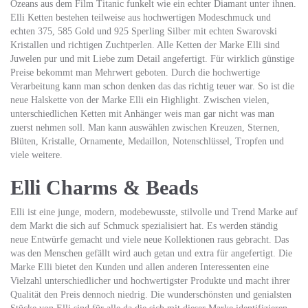
Ozeans aus dem Film Titanic funkelt wie ein echter Diamant unter ihnen.
Elli Ketten bestehen teilweise aus hochwertigen Modeschmuck und
echten 375, 585 Gold und 925 Sperling Silber mit echten Swarovski
Kristallen und richtigen Zuchtperlen. Alle Ketten der Marke Elli sind
Juwelen pur und mit Liebe zum Detail angefertigt. Für wirklich günstige
Preise bekommt man Mehrwert geboten. Durch die hochwertige
Verarbeitung kann man schon denken das das richtig teuer war. So ist die
neue Halskette von der Marke Elli ein Highlight. Zwischen vielen,
unterschiedlichen Ketten mit Anhänger weis man gar nicht was man
zuerst nehmen soll. Man kann auswählen zwischen Kreuzen, Sternen,
Blüten, Kristalle, Ornamente, Medaillon, Notenschlüssel, Tropfen und
viele weitere.
Elli Charms & Beads
Elli ist eine junge, modern, modebewusste, stilvolle und Trend Marke auf
dem Markt die sich auf Schmuck spezialisiert hat. Es werden ständig
neue Entwürfe gemacht und viele neue Kollektionen raus gebracht. Das
was den Menschen gefällt wird auch getan und extra für angefertigt. Die
Marke Elli bietet den Kunden und allen anderen Interessenten eine
Vielzahl unterschiedlicher und hochwertigster Produkte und macht ihrer
Qualität den Preis dennoch niedrig. Die wunderschönsten und genialsten