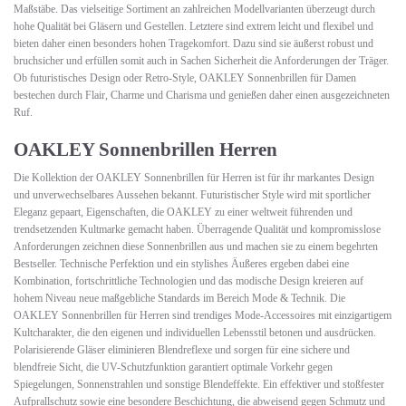
Maßstäbe. Das vielseitige Sortiment an zahlreichen Modellvarianten überzeugt durch
hohe Qualität bei Gläsern und Gestellen. Letztere sind extrem leicht und flexibel und
bieten daher einen besonders hohen Tragekomfort. Dazu sind sie äußerst robust und
bruchsicher und erfüllen somit auch in Sachen Sicherheit die Anforderungen der Träger.
Ob futuristisches Design oder Retro-Style, OAKLEY Sonnenbrillen für Damen
bestechen durch Flair, Charme und Charisma und genießen daher einen ausgezeichneten
Ruf.
OAKLEY Sonnenbrillen Herren
Die Kollektion der OAKLEY Sonnenbrillen für Herren ist für ihr markantes Design
und unverwechselbares Aussehen bekannt. Futuristischer Style wird mit sportlicher
Eleganz gepaart, Eigenschaften, die OAKLEY zu einer weltweit führenden und
trendsetzenden Kultmarke gemacht haben. Überragende Qualität und kompromisslose
Anforderungen zeichnen diese Sonnenbrillen aus und machen sie zu einem begehrten
Bestseller. Technische Perfektion und ein stylishes Äußeres ergeben dabei eine
Kombination, fortschrittliche Technologien und das modische Design kreieren auf
hohem Niveau neue maßgebliche Standards im Bereich Mode & Technik. Die
OAKLEY Sonnenbrillen für Herren sind trendiges Mode-Accessoires mit einzigartigem
Kultcharakter, die den eigenen und individuellen Lebensstil betonen und ausdrücken.
Polarisierende Gläser eliminieren Blendreflexe und sorgen für eine sichere und
blendfreie Sicht, die UV-Schutzfunktion garantiert optimale Vorkehr gegen
Spiegelungen, Sonnenstrahlen und sonstige Blendeffekte. Ein effektiver und stoßfester
Aufprallschutz sowie eine besondere Beschichtung, die abweisend gegen Schmutz und