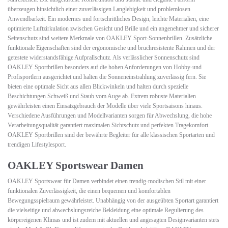
überzeugen hinsichtlich einer zuverlässigen Langlebigkeit und problemlosen
Anwendbarkeit. Ein modernes und fortschrittliches Design, leichte Materialien, eine
optimierte Luftzirkulation zwischen Gesicht und Brille und ein angenehmer und sicherer
Seitenschutz sind weitere Merkmale von OAKLEY Sport-Sonnenbrillen. Zusätzliche
funktionale Eigenschaften sind der ergonomische und bruchresistente Rahmen und der
getestete widerstandsfähige Aufprallschutz. Als verlässlicher Sonnenschutz sind
OAKLEY Sportbrillen besonders auf die hohen Anforderungen von Hobby-und
Profisportlern ausgerichtet und halten die Sonneneinstrahlung zuverlässig fern. Sie
bieten eine optimale Sicht aus allen Blickwinkeln und halten durch spezielle
Beschichtungen Schweiß und Staub vom Auge ab. Extrem robuste Materialien
gewährleisten einen Einsatzgebrauch der Modelle über viele Sportsaisons hinaus.
Verschiedene Ausführungen und Modellvarianten sorgen für Abwechslung, die hohe
Verarbeitungsqualität garantiert maximalen Sichtschutz und perfekten Tragekomfort.
OAKLEY Sportbrillen sind der bewährte Begleiter für alle klassischen Sportarten und
trendigen Lifestylesport.
OAKLEY Sportswear Damen
OAKLEY Sportswear für Damen verbindet einen trendig-modischen Stil mit einer
funktionalen Zuverlässigkeit, die einen bequemen und komfortablen
Bewegungsspielraum gewährleistet. Unabhängig von der ausgeübten Sportart garantiert
die vielseitige und abwechslungsreiche Bekleidung eine optimale Regulierung des
körpereigenen Klimas und ist zudem mit aktuellen und angesagten Designvarianten stets