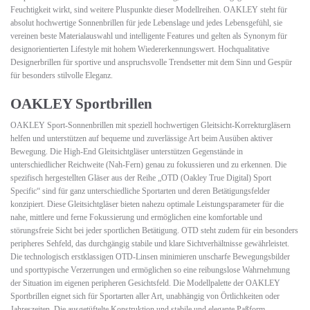
Feuchtigkeit wirkt, sind weitere Pluspunkte dieser Modellreihen. OAKLEY steht für
absolut hochwertige Sonnenbrillen für jede Lebenslage und jedes Lebensgefühl, sie
vereinen beste Materialauswahl und intelligente Features und gelten als Synonym für
designorientierten Lifestyle mit hohem Wiedererkennungswert. Hochqualitative
Designerbrillen für sportive und anspruchsvolle Trendsetter mit dem Sinn und Gespür
für besonders stilvolle Eleganz.
OAKLEY Sportbrillen
OAKLEY Sport-Sonnenbrillen mit speziell hochwertigen Gleitsicht-Korrekturgläsern
helfen und unterstützen auf bequeme und zuverlässige Art beim Ausüben aktiver
Bewegung. Die High-End Gleitsichtgläser unterstützen Gegenstände in
unterschiedlicher Reichweite (Nah-Fern) genau zu fokussieren und zu erkennen. Die
spezifisch hergestellten Gläser aus der Reihe „OTD (Oakley True Digital) Sport
Specific“ sind für ganz unterschiedliche Sportarten und deren Betätigungsfelder
konzipiert. Diese Gleitsichtgläser bieten nahezu optimale Leistungsparameter für die
nahe, mittlere und ferne Fokussierung und ermöglichen eine komfortable und
störungsfreie Sicht bei jeder sportlichen Betätigung. OTD steht zudem für ein besonders
peripheres Sehfeld, das durchgängig stabile und klare Sichtverhältnisse gewährleistet.
Die technologisch erstklassigen OTD-Linsen minimieren unscharfe Bewegungsbilder
und sporttypische Verzerrungen und ermöglichen so eine reibungslose Wahrnehmung
der Situation im eigenen peripheren Gesichtsfeld. Die Modellpalette der OAKLEY
Sportbrillen eignet sich für Sportarten aller Art, unabhängig von Örtlichkeiten oder
Jahreszeiten. Die ausgetüftelte Konstruktion und stabile und elegante Paßform