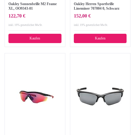
Oakley Sonnenbrille M2 Frame
Oakley Herren Sportbrille
XL, OO9343-01
Lineminer 707004 0, Schwarz
(Matte
122,70 €
152,00 €
Black/Prizmsapphireiridium), L
inkl. 19% gesetzlicher MwSt.
inkl. 19% gesetzlicher MwSt.
Kaufen
Kaufen