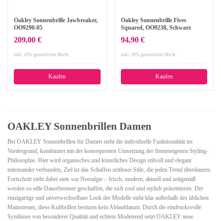
Oakley Sonnenbrille Jawbreaker,
Oakley Sonnenbrille Fives
OO9290-05
Squared, OO9238, Schwarz
(Polished Black/Grey (S3))
209,00 €
94,90 €
inkl. 19% gesetzlicher MwSt.
inkl. 19% gesetzlicher MwSt.
Kaufen
Kaufen
OAKLEY Sonnenbrillen Damen
Bei OAKLEY Sonnenbrillen für Damen steht die individuelle Funktionalität im
Vordergrund, kombiniert mit der konsequenten Umsetzung der firmeneigenen Styling-
Philosophie. Hier wird organisches und künstliches Design stilvoll und elegant
miteinander verbunden, Ziel ist das Schaffen zeitloser Stile, die jeden Trend überdauern.
Fortschritt steht dabei stets vor Nostalgie – frisch, modern, aktuell und zeitgemäß
werden so edle Dauerbrenner geschaffen, die sich cool und stylish präsentieren. Der
einzigartige und unverwechselbare Look der Modelle steht klar außerhalb des üblichen
Mainstream, diese Kultbrillen besitzen kein Ablaufdatum. Durch die eindrucksvolle
Symbiose von besonderer Qualität und echtem Modetrend setzt OAKLEY neue