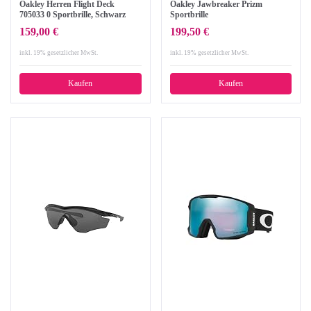
Oakley Herren Flight Deck
Oakley Jawbreaker Prizm
705033 0 Sportbrille, Schwarz
Sportbrille
(Matte Black/Prizmtorchiridium),
159,00 €
199,50 €
99
inkl. 19% gesetzlicher MwSt.
inkl. 19% gesetzlicher MwSt.
Kaufen
Kaufen