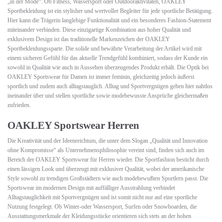
„in der Mode“. Ob Fitness, Wassersport oder Outdooraktivitäten, OAKLEY
Sportbekleidung ist ein stylisher und wertvoller Begleiter für jede sportliche Betätigung.
Hier kann die Trägerin langlebige Funktionalität und ein besonderes Fashion-Statement
miteinander verbinden. Diese einzigartige Kombination aus hoher Qualität und
exklusivem Design ist das traditionelle Markenzeichen der OAKLEY
Sportbekleidungssparte. Die solide und bewährte Verarbeitung der Artikel wird mit
einem sicheren Gefühl für das aktuelle Trendgefühl kombiniert, sodass der Kunde ein
sowohl in Qualität wie auch in Aussehen überzeugendes Produkt erhält. Die Optik bei
OAKLEY Sportswear für Damen ist immer feminin, gleichzeitig jedoch äußerst
sportlich und zudem auch alltagstauglich. Alltag und Sportvergnügen gehen hier nahtlos
ineinander über und stellen sportliche sowie modebewusste Ansprüche gleichermaßen
zufrieden.
OAKLEY Sportswear Herren
Die Kreativität und der Ideenreichtum, die unter dem Slogan „Qualität und Innovation
ohne Kompromisse“ als Unternehmensphilosophie vereint sind, finden sich auch im
Bereich der OAKLEY Sportswear für Herren wieder. Die Sportfashion besticht durch
einen lässigen Look und überzeugt mit exklusiver Qualität, wobei der amerikanische
Style sowohl zu trendigen Großstädtern wie auch modebewußten Sportlern passt. Die
Sportswear im modernen Design mit auffälliger Ausstrahlung verbindet
Alltagstauglichkeit mit Sportvergnügen und ist somit nicht nur auf eine sportliche
Nutzung festgelegt. Ob Winter-oder Wassersport, Surfen oder Snowboarden, die
Ausstattungsmerkmale der Kleidungsstücke orientieren sich stets an der hohen