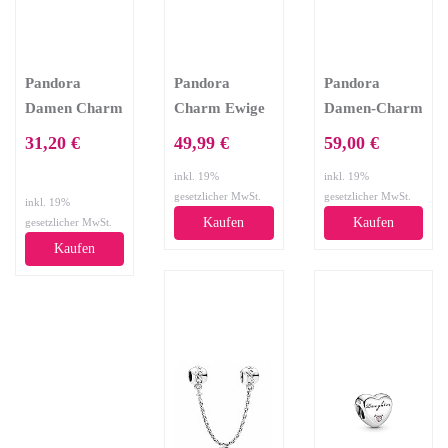
Pandora
Pandora
Pandora
Damen Charm
Charm Ewige
Damen-Charm
Rosa
Liebe 791811
925 Sterling
31,20 €
49,99 €
59,00 €
Unendlichkeit
Silber Herz
inkl. 19%
inkl. 19%
781872
mit Schriftzug
gesetzlicher MwSt.
gesetzlicher MwSt.
inkl. 19%
Mom in
Kaufen
Kaufen
gesetzlicher MwSt.
verschied.
Kaufen
Sprachen
791112