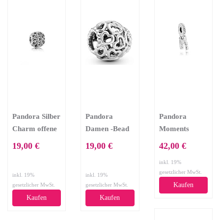
Pandora Silber
Pandora
Pandora
Charm offene
Damen -Bead
Moments
Rose 791282
Charms 925
Graduation
19,00 €
19,00 €
42,00 €
Sterlingsilber
Scroll Damen
inkl. 19%
790964
Charm
gesetzlicher MwSt.
inkl. 19%
inkl. 19%
Anhänger 925
Kaufen
gesetzlicher MwSt.
gesetzlicher MwSt.
Sterlingsilber
Kaufen
Kaufen