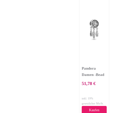
Pandora
Damen -Bead
Charms 925
51,78 €
Sterlingsilber
797200
inkl. 19%
gesetzlicher MwSt.
Kaufen