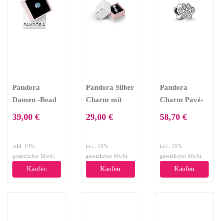
Pandora
Pandora Silber
Pandora
Damen -Bead
Charm mit
Charm Pavé-
Charms 925
Anhänger
Pfötchen
39,00 €
29,00 €
58,70 €
Sterlingsilber
verschränkte
791714CZ
797012ENMX
Herzen
inkl. 19%
inkl. 19%
inkl. 19%
791242CZ
gesetzlicher MwSt.
gesetzlicher MwSt.
gesetzlicher MwSt.
Kaufen
Kaufen
Kaufen