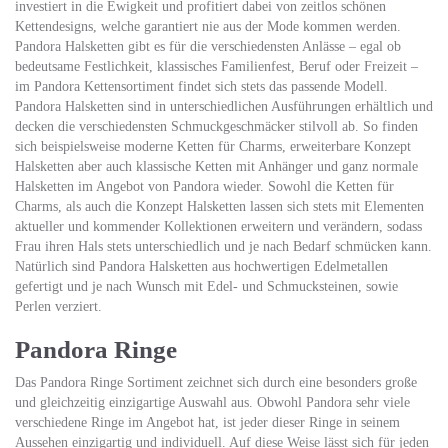
investiert in die Ewigkeit und profitiert dabei von zeitlos schönen
Kettendesigns, welche garantiert nie aus der Mode kommen werden.
Pandora Halsketten gibt es für die verschiedensten Anlässe – egal ob
bedeutsame Festlichkeit, klassisches Familienfest, Beruf oder Freizeit –
im Pandora Kettensortiment findet sich stets das passende Modell.
Pandora Halsketten sind in unterschiedlichen Ausführungen erhältlich und
decken die verschiedensten Schmuckgeschmäcker stilvoll ab. So finden
sich beispielsweise moderne Ketten für Charms, erweiterbare Konzept
Halsketten aber auch klassische Ketten mit Anhänger und ganz normale
Halsketten im Angebot von Pandora wieder. Sowohl die Ketten für
Charms, als auch die Konzept Halsketten lassen sich stets mit Elementen
aktueller und kommender Kollektionen erweitern und verändern, sodass
Frau ihren Hals stets unterschiedlich und je nach Bedarf schmücken kann.
Natürlich sind Pandora Halsketten aus hochwertigen Edelmetallen
gefertigt und je nach Wunsch mit Edel- und Schmucksteinen, sowie
Perlen verziert.
Pandora Ringe
Das Pandora Ringe Sortiment zeichnet sich durch eine besonders große
und gleichzeitig einzigartige Auswahl aus. Obwohl Pandora sehr viele
verschiedene Ringe im Angebot hat, ist jeder dieser Ringe in seinem
Aussehen einzigartig und individuell. Auf diese Weise lässt sich für jeden