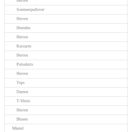
Herren
Sommerpullover
Herren
Hemden
Herren
Kurzarm
Herren
Poloshirts
Herren
Tops
Damen
T-Shirts
Herren
Blusen
Mäntel