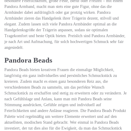
besondere Feierlichkeiten, große Feste, Beruf oder Freizeit – mit einem
Pandora Armband, macht man stets eine gute Figur, ohne das die
Armbänder dabei aufdringlich oder gar protzig wirken. Pandora
Armbänder zieren das Handgelenk ihrer Trägerin dezent, stilvoll und
elegant. Zudem lassen sich viele Pandora Armbänder optimal an die
Handgelenksgröße der Trägerin anpassen, sodass sie optimalen
Tragekomfort und beste Optik bieten. Preislich sind Pandora Armbänder,
je nach Art und Aufmachung, für solch hochwertigen Schmuck sehr fair
angesiedelt.
Pandora Beads
Pandora Beads bieten kreativen Frauen die einmalige Möglichkeit,
langfristig ein ganz individuelles und persönliches Schmuckstück zu
kreieren. Zudem macht es einen ganz besonderen Reiz aus, die
verschiedensten Beads zu sammeln, um das perfekte Wunsch
Schmuckstück zu erschaffen und stetig zu erweitern oder zu verändern. Je
nach Gefühlslage und Anlass, kann man mit Pandora Beads seine
Stimmung ausdrücken, Gefühle zeigen und individuell auf
Feierlichkeiten und andere Anlässe reagieren. Die Pandora Beads Produkt
Palette wird regelmäßig um weitere Elemente erweitert und auf den
aktuellsten, modischen Stand gebracht. Wer einmal in Pandora Beads
investiert, der tut dies also für die Ewigkeit, da man das Schmuckstück