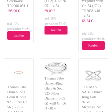
Geschwärzt
(17.2) TR2076-
vergoldet weiß
TR2006-051-11
051-14-54
Gr. 54 (17.2)
198,00 €
69,00 €
TR2038-416-
14-54
inkl. 19%
68,24 €
gesetzlicher MwSt.
inkl. 19%
gesetzlicher MwSt.
Kaufen
inkl. 19%
Kaufen
gesetzlicher MwSt.
Kaufen
Thomas Sabo
Damen-Ring
Thomas Sabo
THOMAS
Glam & Soul
Damen-Ring
SABO Damen
925 Silber
Glam & Soul
Ring Dots
Diamant (0.05
925 Silber Gr.
925er
ct) weiß Gr. 56
56 (17.8) –
Sterlingsilber
(17.8) –