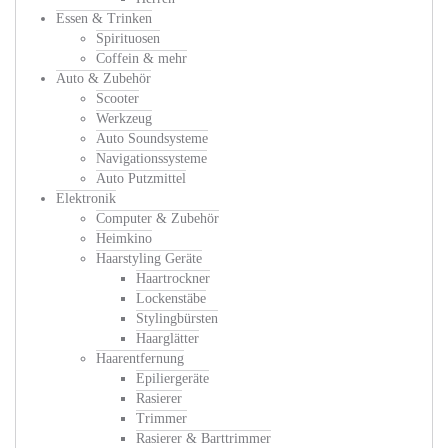
Essen & Trinken
Spirituosen
Coffein & mehr
Auto & Zubehör
Scooter
Werkzeug
Auto Soundsysteme
Navigationssysteme
Auto Putzmittel
Elektronik
Computer & Zubehör
Heimkino
Haarstyling Geräte
Haartrockner
Lockenstäbe
Stylingbürsten
Haarglätter
Haarentfernung
Epiliergeräte
Rasierer
Trimmer
Rasierer & Barttrimmer