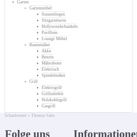
Garten
Gartenmöbel
Sonnenliegen
Sitzgarnituren
Hollywoodschaukeln
Pavillons
Lounge Möbel
Rasenmäher
Akku
Benzin
Mähroboter
Elektrisch
Spindelmäher
Grill
Elektrogrill
Grillzubehör
Holzkohlegrill
Gasgrill
Schaufenster
»
Thomas Sabo
Folge uns
Informatione