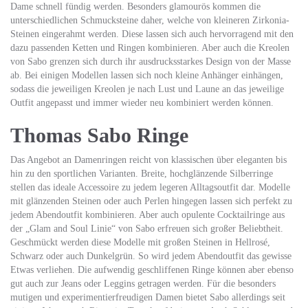
Dame schnell fündig werden. Besonders glamourös kommen die
unterschiedlichen Schmucksteine daher, welche von kleineren Zirkonia-
Steinen eingerahmt werden. Diese lassen sich auch hervorragend mit den
dazu passenden Ketten und Ringen kombinieren. Aber auch die Kreolen
von Sabo grenzen sich durch ihr ausdrucksstarkes Design von der Masse
ab. Bei einigen Modellen lassen sich noch kleine Anhänger einhängen,
sodass die jeweiligen Kreolen je nach Lust und Laune an das jeweilige
Outfit angepasst und immer wieder neu kombiniert werden können.
Thomas Sabo Ringe
Das Angebot an Damenringen reicht von klassischen über eleganten bis
hin zu den sportlichen Varianten. Breite, hochglänzende Silberringe
stellen das ideale Accessoire zu jedem legeren Alltagsoutfit dar. Modelle
mit glänzenden Steinen oder auch Perlen hingegen lassen sich perfekt zu
jedem Abendoutfit kombinieren. Aber auch opulente Cocktailringe aus
der „Glam and Soul Linie“ von Sabo erfreuen sich großer Beliebtheit.
Geschmückt werden diese Modelle mit großen Steinen in Hellrosé,
Schwarz oder auch Dunkelgrün. So wird jedem Abendoutfit das gewisse
Etwas verliehen. Die aufwendig geschliffenen Ringe können aber ebenso
gut auch zur Jeans oder Leggins getragen werden. Für die besonders
mutigen und experimentierfreudigen Damen bietet Sabo allerdings seit