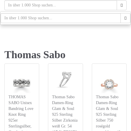
Skip
to
main
schaufenster.de
Tog
content
navi
Thomas Sabo
THOMAS
Thomas Sabo
Thomas Sabo
SABO Unisex
Damen-Ring
Damen-Ring
Bandring Love
Glam & Soul
Glam & Soul
Knot Ring
925 Sterling
925 Sterling
925er
Silber Zirkonia
Silber 750
Sterlingsilber,
weiß Gr. 54
roségold