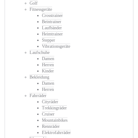
Golf
Fitnessgeräte
Crosstrainer
Beintrainer
Laufbänder
Heimtrainer
Stepper
Vibrationsgeräte
Laufschuhe
Damen
Herren
Kinder
Bekleidung
Damen
Herren
Fahrräder
Cityräder
Trekkingräder
Cruiser
Mountainbikes
Rennräder
Elektrofahrräder