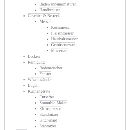
Badewannenarmaturen
Handbrausen
Geschirr & Besteck
Messer
Kochmesser
Fleischmesser
Haushaltsmesser
Gemüsemesser
Messersets
Backen
Reinigung
Bodenwischer
Fenster
Wäscheständer
Bügeln
Küchengeräte
Entsafter
Smoothie-Maker
Zitruspressen
Standmixer
Kitchenaid
Stabmixer