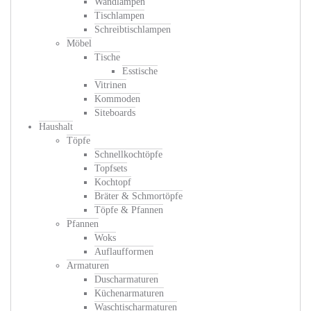
Wandlampen
Tischlampen
Schreibtischlampen
Möbel
Tische
Esstische
Vitrinen
Kommoden
Siteboards
Haushalt
Töpfe
Schnellkochtöpfe
Topfsets
Kochtopf
Bräter & Schmortöpfe
Töpfe & Pfannen
Pfannen
Woks
Auflaufformen
Armaturen
Duscharmaturen
Küchenarmaturen
Waschtischarmaturen