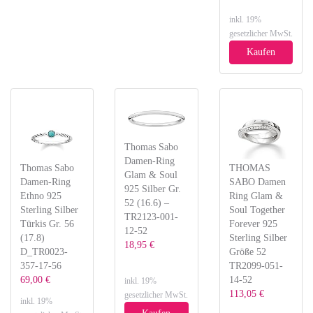
inkl. 19%
gesetzlicher MwSt.
Kaufen
Thomas Sabo
Damen-Ring
Thomas Sabo
THOMAS
Glam & Soul
Damen-Ring
SABO Damen
925 Silber Gr.
Ethno 925
Ring Glam &
52 (16.6) –
Sterling Silber
Soul Together
TR2123-001-
Türkis Gr. 56
Forever 925
12-52
(17.8)
Sterling Silber
18,95 €
D_TR0023-
Größe 52
357-17-56
TR2099-051-
69,00 €
14-52
inkl. 19%
113,05 €
gesetzlicher MwSt.
inkl. 19%