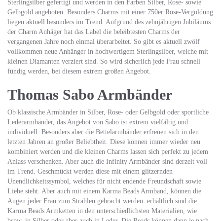
Sterlingsilber gefertigt und werden in den Farben Silber, Rose- sowie
Gelbgold angeboten. Besonders Charms mit einer 750er Rose-Vergoldung
liegen aktuell besonders im Trend. Aufgrund des zehnjährigen Jubiläums
der Charm Anhäger hat das Label die beleibtesten Charms der
vergangenen Jahre noch einmal überarbeitet. So gibt es aktuell zwölf
vollkommen neue Anhänger in hochwertigem Sterlingsilber, welche mit
kleinen Diamanten verziert sind. So wird sicherlich jede Frau schnell
fündig werden, bei diesem extrem großen Angebot.
Thomas Sabo Armbänder
Ob klassische Armbänder in Silber, Rose- oder Gelbgold oder sportliche
Lederarmbänder, das Angebot von Sabo ist extrem vielfältig und
individuell. Besonders aber die Bettelarmbänder erfreuen sich in den
letzten Jahren an großer Beliebtheit. Diese können immer wieder neu
kombiniert werden und die kleinen Charms lassen sich perfekt zu jedem
Anlass verschenken. Aber auch die Infinity Armbänder sind derzeit voll
im Trend. Geschmückt werden diese mit einem glitzernden
Unendlichkeitssymbol, welches für nicht endende Freundschaft sowie
Liebe steht. Aber auch mit einem Karma Beads Armband, können die
Augen jeder Frau zum Strahlen gebracht werden. erhältlich sind die
Karma Beads Armketten in den unterschiedlichsten Materialien, wie
bspw. in Silber oder aber auch in Leder. Die Beads können dann je nach