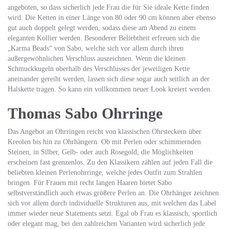
angeboten, so dass sicherlich jede Frau die für Sie ideale Kette finden
wird. Die Ketten in einer Länge von 80 oder 90 cm können aber ebenso
gut auch doppelt gelegt werden, sodass diese am Abend zu einem
eleganten Kollier werden. Besonderer Beliebtheit erfreuen sich die
„Karma Beads“ von Sabo, welche sich vor allem durch ihren
außergewöhnlichen Verschluss auszeichnen. Wenn die kleinen
Schmuckkugeln oberhalb des Verschlusses der jeweiligen Kette
aneinander gereiht werden, lassen sich diese sogar auch seitlich an der
Halskette tragen. So kann ein vollkommen neuer Look kreiert werden.
Thomas Sabo Ohrringe
Das Angebot an Ohrringen reicht von klassischen Ohrsteckern über
Kreolen bis hin zu Ohrhängern. Ob mit Perlen oder schimmernden
Steinen, in Silber, Gelb- oder auch Rosegold, die Möglichkeiten
erscheinen fast grenzenlos. Zu den Klassikern zählen auf jeden Fall die
beliebten kleinen Perlenohrringe, welche jedes Outfit zum Strahlen
bringen. Für Frauen mit recht langen Haaren bietet Sabo
selbstverständlich auch etwas größere Perlen an. Die Ohrhänger zeichnen
sich vor allem durch individuelle Strukturen aus, mit welchen das Label
immer wieder neue Statements setzt. Egal ob Frau es klassisch, sportlich
oder elegant mag, bei den zahlreichen Varianten wird sicherlich jede