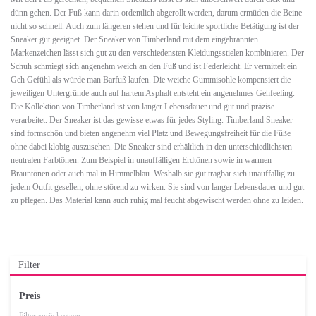
dünn gehen. Der Fuß kann darin ordentlich abgerollt werden, darum ermüden die Beine
nicht so schnell. Auch zum längeren stehen und für leichte sportliche Betätigung ist der
Sneaker gut geeignet. Der Sneaker von Timberland mit dem eingebrannten
Markenzeichen lässt sich gut zu den verschiedensten Kleidungsstielen kombinieren. Der
Schuh schmiegt sich angenehm weich an den Fuß und ist Federleicht. Er vermittelt ein
Geh Gefühl als würde man Barfuß laufen. Die weiche Gummisohle kompensiert die
jeweiligen Untergründe auch auf hartem Asphalt entsteht ein angenehmes Gehfeeling.
Die Kollektion von Timberland ist von langer Lebensdauer und gut und präzise
verarbeitet. Der Sneaker ist das gewisse etwas für jedes Styling. Timberland Sneaker
sind formschön und bieten angenehm viel Platz und Bewegungsfreiheit für die Füße
ohne dabei klobig auszusehen. Die Sneaker sind erhältlich in den unterschiedlichsten
neutralen Farbtönen. Zum Beispiel in unauffälligen Erdtönen sowie in warmen
Brauntönen oder auch mal in Himmelblau. Weshalb sie gut tragbar sich unauffällig zu
jedem Outfit gesellen, ohne störend zu wirken. Sie sind von langer Lebensdauer und gut
zu pflegen. Das Material kann auch ruhig mal feucht abgewischt werden ohne zu leiden.
Filter
Preis
Filter zurücksetzen