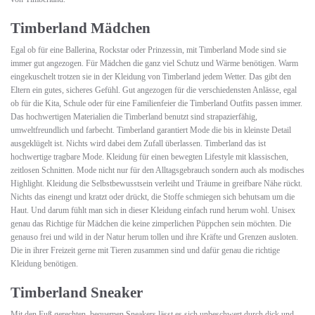
Timberland Mädchen
Egal ob für eine Ballerina, Rockstar oder Prinzessin, mit Timberland Mode sind sie
immer gut angezogen. Für Mädchen die ganz viel Schutz und Wärme benötigen. Warm
eingekuschelt trotzen sie in der Kleidung von Timberland jedem Wetter. Das gibt den
Eltern ein gutes, sicheres Gefühl. Gut angezogen für die verschiedensten Anlässe, egal
ob für die Kita, Schule oder für eine Familienfeier die Timberland Outfits passen immer.
Das hochwertigen Materialien die Timberland benutzt sind strapazierfähig,
umweltfreundlich und farbecht. Timberland garantiert Mode die bis in kleinste Detail
ausgeklügelt ist. Nichts wird dabei dem Zufall überlassen. Timberland das ist
hochwertige tragbare Mode. Kleidung für einen bewegten Lifestyle mit klassischen,
zeitlosen Schnitten. Mode nicht nur für den Alltagsgebrauch sondern auch als modisches
Highlight. Kleidung die Selbstbewusstsein verleiht und Träume in greifbare Nähe rückt.
Nichts das einengt und kratzt oder drückt, die Stoffe schmiegen sich behutsam um die
Haut. Und darum fühlt man sich in dieser Kleidung einfach rund herum wohl. Unisex
genau das Richtige für Mädchen die keine zimperlichen Püppchen sein möchten. Die
genauso frei und wild in der Natur herum tollen und ihre Kräfte und Grenzen ausloten.
Die in ihrer Freizeit gerne mit Tieren zusammen sind und dafür genau die richtige
Kleidung benötigen.
Timberland Sneaker
Mit den Fuß gerechten, bequemen Sneakers lässt es sich unbeschwert durch dick und