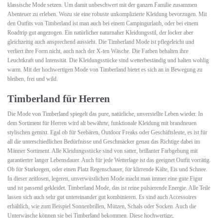
klassische Mode setzen. Um damit unbeschwert mit der ganzen Familie zusammen
Abenteuer zu erleben. Wozu sie eine robuste unkomplizierte Kleidung bevorzugen. Mit
den Outfits von Timberland ist man auch bei einem Campingurlaub, oder bei einem
Roadtrip gut angezogen. Ein natürlicher naturnaher Kleidungsstil, der locker aber
gleichzeitig auch ansprechend aussieht. Die Timberland Mode ist pflegeleicht und
verliert ihre Form nicht, auch nach der X-ten Wäsche. Die Farben behalten ihre
Leuchtkraft und Intensität. Die Kleidungsstücke sind wetterbeständig und halten wohlig
warm. Mit der hochwertigen Mode von Timberland bietet es sich an in Bewegung zu
bleiben, frei und wild.
Timberland für Herren
Die Mode von Timberland spiegelt das pure, natürliche, unverstellte Leben wieder. In
dem Sortiment für Herren wird alt bewährte, funktionale Kleidung mit brandneuen
stylischen gemixt. Egal ob für Seebären, Outdoor Freaks oder Geschäftsleute, es ist für
all die unterschiedlichen Bedürfnisse und Geschmäcker genau das Richtige dabei im
Männer Sortiment. Alle Kleidungsstücke sind von satter, brillanter Farbgebung mit
garantierter langer Lebensdauer. Auch für jede Wetterlage ist das geeignet Outfit vorrätig.
Ob für Starkregen, oder einen Platz Regenschauer, für klirrende Kälte, Eis und Schnee.
In dieser zeitlosen, legeren, unverwüstlichen Mode macht man immer eine gute Figur
und ist passend gekleidet. Timberland Mode, das ist reine pulsierende Energie. Alle Teile
lassen sich auch sehr gut untereinander gut kombinieren. Es sind auch Accessoires
erhältlich, wie zum Beispiel Sonnenbrillen, Mützen, Schals oder Socken. Auch die
Unterwäsche können sie bei Timberland bekommen. Diese hochwertige,