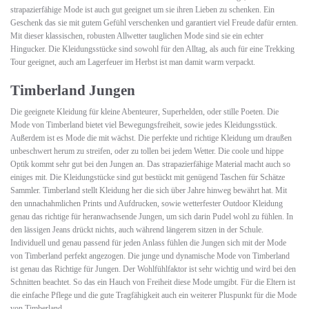
strapazierfähige Mode ist auch gut geeignet um sie ihren Lieben zu schenken. Ein
Geschenk das sie mit gutem Gefühl verschenken und garantiert viel Freude dafür ernten.
Mit dieser klassischen, robusten Allwetter tauglichen Mode sind sie ein echter
Hingucker. Die Kleidungsstücke sind sowohl für den Alltag, als auch für eine Trekking
Tour geeignet, auch am Lagerfeuer im Herbst ist man damit warm verpackt.
Timberland Jungen
Die geeignete Kleidung für kleine Abenteurer, Superhelden, oder stille Poeten. Die
Mode von Timberland bietet viel Bewegungsfreiheit, sowie jedes Kleidungsstück.
Außerdem ist es Mode die mit wächst. Die perfekte und richtige Kleidung um draußen
unbeschwert herum zu streifen, oder zu tollen bei jedem Wetter. Die coole und hippe
Optik kommt sehr gut bei den Jungen an. Das strapazierfähige Material macht auch so
einiges mit. Die Kleidungstücke sind gut bestückt mit genügend Taschen für Schätze
Sammler. Timberland stellt Kleidung her die sich über Jahre hinweg bewährt hat. Mit
den unnachahmlichen Prints und Aufdrucken, sowie wetterfester Outdoor Kleidung
genau das richtige für heranwachsende Jungen, um sich darin Pudel wohl zu fühlen. In
den lässigen Jeans drückt nichts, auch während längerem sitzen in der Schule.
Individuell und genau passend für jeden Anlass fühlen die Jungen sich mit der Mode
von Timberland perfekt angezogen. Die junge und dynamische Mode von Timberland
ist genau das Richtige für Jungen. Der Wohlfühlfaktor ist sehr wichtig und wird bei den
Schnitten beachtet. So das ein Hauch von Freiheit diese Mode umgibt. Für die Eltern ist
die einfache Pflege und die gute Tragfähigkeit auch ein weiterer Pluspunkt für die Mode
von Timberland.