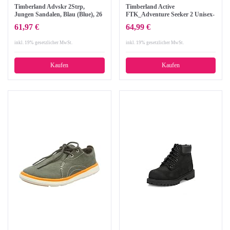
Timberland Advskr 2Strp,
Timberland Active
Jungen Sandalen, Blau (Blue), 26
FTK_Adventure Seeker 2 Unisex-
EU
Kinder Sandalen, Blau (Blue), 35
61,97 €
64,99 €
EU
inkl. 19% gesetzlicher MwSt.
inkl. 19% gesetzlicher MwSt.
Kaufen
Kaufen