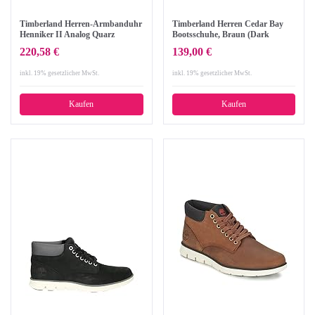
Timberland Herren-Armbanduhr
Timberland Herren Cedar Bay
Henniker II Analog Quarz
Bootsschuhe, Braun (Dark
14816JLBN/07
Brown Pull up), 47,5 EU
220,58 €
139,00 €
inkl. 19% gesetzlicher MwSt.
inkl. 19% gesetzlicher MwSt.
Kaufen
Kaufen