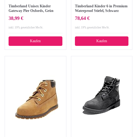
Timberland Unisex Kinder
Timberland Kinder 6 in Premium
Gateway Pier Oxfords, Grün
Waterproof Stiefel, Schwarz
(Grapeleaf Canvas A58), 32 EU
(Black Nubuck), 26 EU
38,99 €
78,64 €
inkl. 19% gesetzlicher MwSt.
inkl. 19% gesetzlicher MwSt.
Kaufen
Kaufen