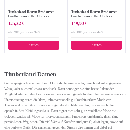
Timberland Herren Bradstreet
Timberland Herren Bradstreet
Leather Sensorflex Chukka
Leather Sensorflex Chukka
Boots, Schwarz (Black Nubuck),
Boots, Braun (Red Brown FG), 45
125,32 €
149,90 €
42 EU
EU
inkl. 19% gesetzlicher MwSt.
inkl. 19% gesetzlicher MwSt.
Kaufen
Kaufen
Timberland Damen
Gerne spiegeln Frauen mit ihrem Outfit ihr Inneres wieder, manchmal auf angepasste
Weise, oder auch mal etwas rebellisch. Dazu benötigen sie eine breite Palette der
Möglichkeiten um das Auszudrücken wie sie sich gerade fühlen. Hierbei können sie sich
Unterstützung durch die klare, unkonventionelle gut kombinierbare Mode von
Timberland holen. Auch Veränderungen die durchlebt werden, drücken sich dann
optisch in dem Kleidungsstil aus. Dazu eignet sich sehr gut wandelbare Mode die
trotzdem zeitlos ist. Mode für Individualistinnen, Frauen die unabhängig ihren ganz
persönlichen Weg gehen. Die viel Wert auf Komfort und gute Qualität legen, sowie auf
eine perfekte Optik. Die gerne mal gegen den Strom schwimmen und dabei auf