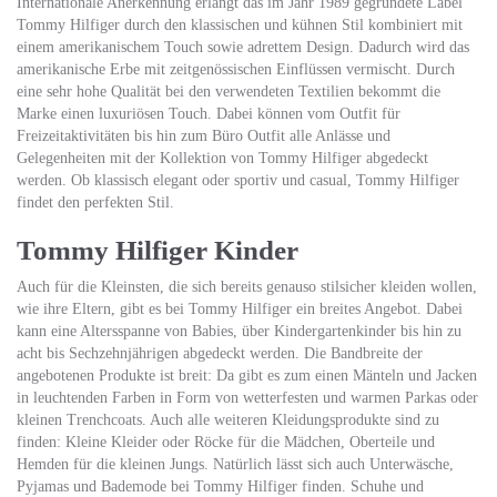
Internationale Anerkennung erlangt das im Jahr 1989 gegründete Label
Tommy Hilfiger durch den klassischen und kühnen Stil kombiniert mit
einem amerikanischem Touch sowie adrettem Design. Dadurch wird das
amerikanische Erbe mit zeitgenössischen Einflüssen vermischt. Durch
eine sehr hohe Qualität bei den verwendeten Textilien bekommt die
Marke einen luxuriösen Touch. Dabei können vom Outfit für
Freizeitaktivitäten bis hin zum Büro Outfit alle Anlässe und
Gelegenheiten mit der Kollektion von Tommy Hilfiger abgedeckt
werden. Ob klassisch elegant oder sportiv und casual, Tommy Hilfiger
findet den perfekten Stil.
Tommy Hilfiger Kinder
Auch für die Kleinsten, die sich bereits genauso stilsicher kleiden wollen,
wie ihre Eltern, gibt es bei Tommy Hilfiger ein breites Angebot. Dabei
kann eine Altersspanne von Babies, über Kindergartenkinder bis hin zu
acht bis Sechzehnjährigen abgedeckt werden. Die Bandbreite der
angebotenen Produkte ist breit: Da gibt es zum einen Mänteln und Jacken
in leuchtenden Farben in Form von wetterfesten und warmen Parkas oder
kleinen Trenchcoats. Auch alle weiteren Kleidungsprodukte sind zu
finden: Kleine Kleider oder Röcke für die Mädchen, Oberteile und
Hemden für die kleinen Jungs. Natürlich lässt sich auch Unterwäsche,
Pyjamas und Bademode bei Tommy Hilfiger finden. Schuhe und