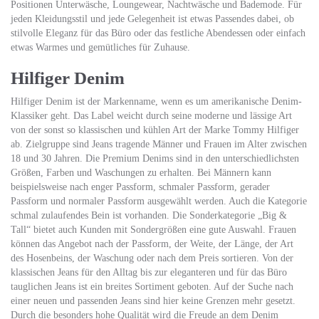
Positionen Unterwäsche, Loungewear, Nachtwäsche und Bademode. Für
jeden Kleidungsstil und jede Gelegenheit ist etwas Passendes dabei, ob
stilvolle Eleganz für das Büro oder das festliche Abendessen oder einfach
etwas Warmes und gemütliches für Zuhause.
Hilfiger Denim
Hilfiger Denim ist der Markenname, wenn es um amerikanische Denim-
Klassiker geht. Das Label weicht durch seine moderne und lässige Art
von der sonst so klassischen und kühlen Art der Marke Tommy Hilfiger
ab. Zielgruppe sind Jeans tragende Männer und Frauen im Alter zwischen
18 und 30 Jahren. Die Premium Denims sind in den unterschiedlichsten
Größen, Farben und Waschungen zu erhalten. Bei Männern kann
beispielsweise nach enger Passform, schmaler Passform, gerader
Passform und normaler Passform ausgewählt werden. Auch die Kategorie
schmal zulaufendes Bein ist vorhanden. Die Sonderkategorie „Big &
Tall“ bietet auch Kunden mit Sondergrößen eine gute Auswahl. Frauen
können das Angebot nach der Passform, der Weite, der Länge, der Art
des Hosenbeins, der Waschung oder nach dem Preis sortieren. Von der
klassischen Jeans für den Alltag bis zur eleganteren und für das Büro
tauglichen Jeans ist ein breites Sortiment geboten. Auf der Suche nach
einer neuen und passenden Jeans sind hier keine Grenzen mehr gesetzt.
Durch die besonders hohe Qualität wird die Freude an dem Denim