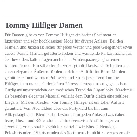
x H x T),
Portemonnaies
Schwarz
Portemonnaie
(Black 002)
Herrengeldbörse
Tommy Hilfiger Damen
Geldbeutel
Geldetui
Für Damen gibt es von Tommy Hilfiger ein breites Sortiment an
luxuriöser und sehr hochklassiger Mode für diverse Anlässe. Bei den
Echtleder
Mänteln und Jacken ist sicher für jedes Wetter und jede Gelegenheit etwas
Börse
dabei: Warme Mäntel, gefütterte Jacken und wärmende Parkas machen an
den besonders kalten Tagen auch einen Winterspaziergang zu einer
wahren Freude. Ein stilvoller Blazer sorgt mit klassischen Schnitten und
einem eleganten Äußeren für den perfekten Auftritt im Büro. Mit den
gemütlichen und warmen Pullovern und Strickjacken von Tommy
Hilfiger kann man auch der kalten Jahreszeit entspannt entgegen sehen.
Cardigans unterstreichen den modischen Trend des Lagenlooks. Kaschmir
als besonders elegantes Material verleiht dem Outfit gleich eine zeitlose
Eleganz. Mit den Kleidern von Tommy Hilfiger ist ein toller Auftritt
garantiert: Vom Abendkleid über das Partykleid bis hin zum
Alltagstauglichen Kleid ist für bestimmt für jeden Anlass etwas dabei.
Jeans, Hosen und Röcke sind auch in diversesten Ausführungen zu
erwerben, von casual bis schick. Oberteile wie Blusen, Hemden,
Poloshirts oder T-Shirts runden das Sortiment ab, nicht zu vergessen die