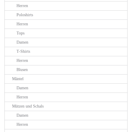
Herren
Poloshirts
Herren
Tops
Damen
T-Shirts
Herren
Blusen
Mäntel
Damen
Herren
Mützen und Schals
Damen
Herren