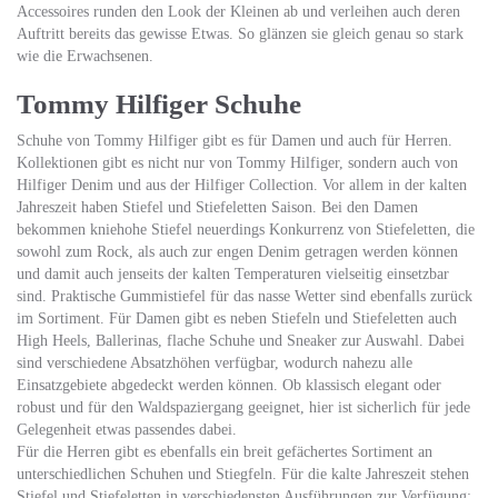
Accessoires runden den Look der Kleinen ab und verleihen auch deren
Auftritt bereits das gewisse Etwas. So glänzen sie gleich genau so stark
wie die Erwachsenen.
Tommy Hilfiger Schuhe
Schuhe von Tommy Hilfiger gibt es für Damen und auch für Herren.
Kollektionen gibt es nicht nur von Tommy Hilfiger, sondern auch von
Hilfiger Denim und aus der Hilfiger Collection. Vor allem in der kalten
Jahreszeit haben Stiefel und Stiefeletten Saison. Bei den Damen
bekommen kniehohe Stiefel neuerdings Konkurrenz von Stiefeletten, die
sowohl zum Rock, als auch zur engen Denim getragen werden können
und damit auch jenseits der kalten Temperaturen vielseitig einsetzbar
sind. Praktische Gummistiefel für das nasse Wetter sind ebenfalls zurück
im Sortiment. Für Damen gibt es neben Stiefeln und Stiefeletten auch
High Heels, Ballerinas, flache Schuhe und Sneaker zur Auswahl. Dabei
sind verschiedene Absatzhöhen verfügbar, wodurch nahezu alle
Einsatzgebiete abgedeckt werden können. Ob klassisch elegant oder
robust und für den Waldspaziergang geeignet, hier ist sicherlich für jede
Gelegenheit etwas passendes dabei.
Für die Herren gibt es ebenfalls ein breit gefächertes Sortiment an
unterschiedlichen Schuhen und Stiegfeln. Für die kalte Jahreszeit stehen
Stiefel und Stiefeletten in verschiedensten Ausführungen zur Verfügung: