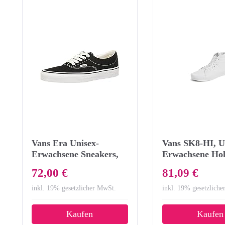
Vans Era Unisex-
Vans SK8-HI, U
Erwachsene Sneakers,
Erwachsene Ho
Schwarz (Black BLK),
Sneakers, WeiÃ
72,00 €
81,09 €
39 EU
White W00), 4
inkl. 19% gesetzlicher MwSt.
inkl. 19% gesetzlich
Kaufen
Kaufen