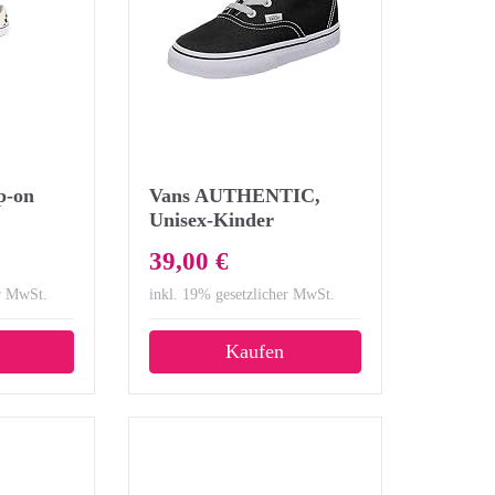
p-on
Vans AUTHENTIC,
Unisex-Kinder
Sneakers, Schwarz
39,00 €
(Black BLK), 24.5 EU
er MwSt.
inkl. 19% gesetzlicher MwSt.
Kaufen