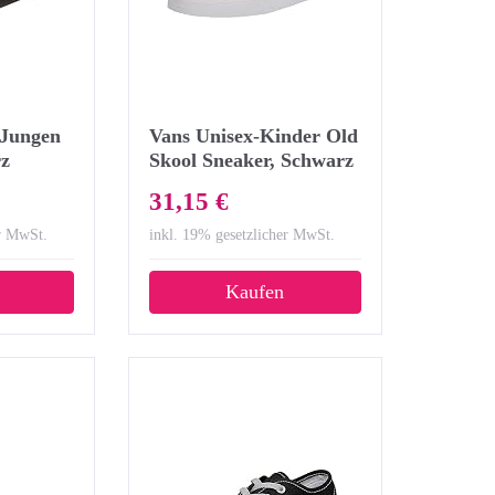
 Jungen
Vans Unisex-Kinder Old
rz
Skool Sneaker, Schwarz
(Black/True White 6bt),
31,15 €
30 EU
er MwSt.
inkl. 19% gesetzlicher MwSt.
Kaufen