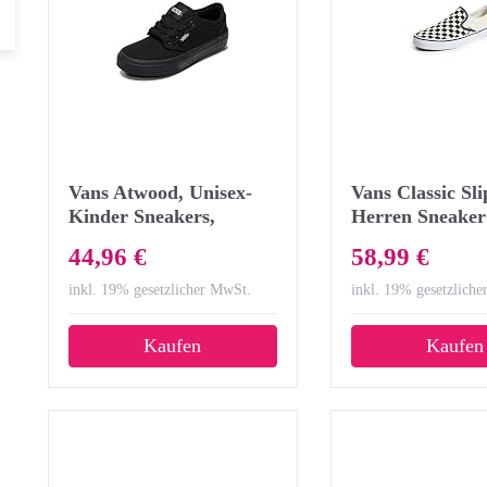
Vans Atwood, Unisex-
Vans Classic Sli
Kinder Sneakers,
Herren Sneaker
Schwarz ((Canvas)
Schwarz
44,96 €
58,99 €
Black/186), 36 EU
inkl. 19% gesetzlicher MwSt.
inkl. 19% gesetzlich
Kaufen
Kaufen