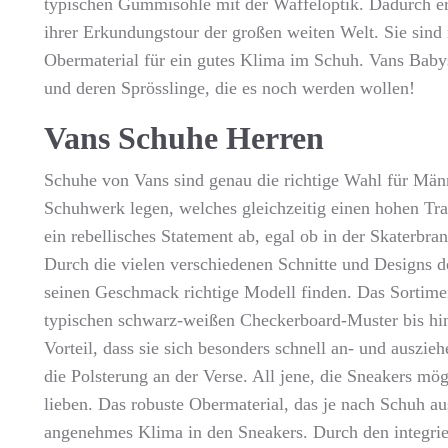
typischen Gummisohle mit der Waffeloptik. Dadurch erh
ihrer Erkundungstour der großen weiten Welt. Sie sind
Obermaterial für ein gutes Klima im Schuh. Vans Bab
und deren Sprösslinge, die es noch werden wollen!
Vans Schuhe Herren
Schuhe von Vans sind genau die richtige Wahl für Männ
Schuhwerk legen, welches gleichzeitig einen hohen Tr
ein rebellisches Statement ab, egal ob in der Skaterbra
Durch die vielen verschiedenen Schnitte und Designs de
seinen Geschmack richtige Modell finden. Das Sortimen
typischen schwarz-weißen Checkerboard-Muster bis hin
Vorteil, dass sie sich besonders schnell an- und auszie
die Polsterung an der Verse. All jene, die Sneakers m
lieben. Das robuste Obermaterial, das je nach Schuh au
angenehmes Klima in den Sneakers. Durch den integrier