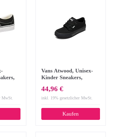
x-
Vans Atwood, Unisex-
akers,
Kinder Sneakers,
 BLK),
Schwarz ((Canvas)
44,96 €
Black/186), 37 EU
er MwSt.
inkl. 19% gesetzlicher MwSt.
Kaufen