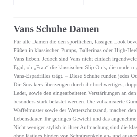
Vans Schuhe Damen
Für alle Damen die den sportlichen, lässigen Look be
Füßen in klassischen Pumps, Ballerinas oder High-Heel
Vans lieben. Jedoch sind Vans nicht einfach irgendwel
Egal, ob „Frau“ die klassischen Slip On’s, die modern 
Vans-Espadrilles trägt. – Diese Schuhe runden jedes 
Die Sneakers überzeugen durch ihr hochwertiges, dopp
Leder, sowie den eingearbeiteten Verstärkungen an den
besonders stark belastet werden. Die vulkanisierte Gu
Waffelmuster sowie der Wetterschutzrand, machen den 
Lebensdauer. Ihr geringes Gewicht und das angenehme 
Nicht weniger stylish in ihrer Aufmachung sind die kl
ohne lästiges binden von Schnürsenkeln an- und aus