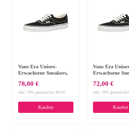
Vans Era Unisex-
Vans Era Unise
Erwachsene Sneakers,
Erwachsene Sne
Schwarz (Black BLK),
Schwarz (Black
78,00 €
72,00 €
49 EU
37 EU
inkl. 19% gesetzlicher MwSt.
inkl. 19% gesetzlich
Kaufen
Kaufen