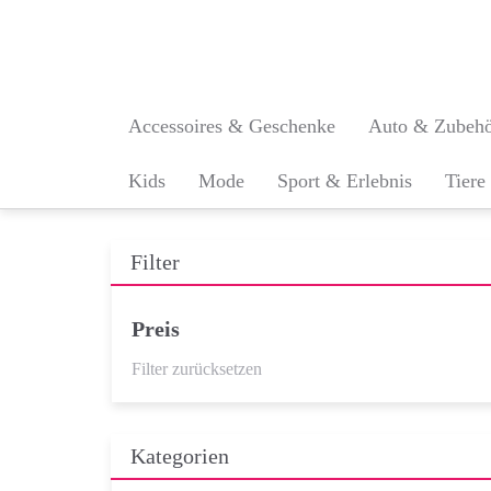
Skip
to
main
content
Accessoires & Geschenke
Auto & Zubeh
Kids
Mode
Sport & Erlebnis
Tiere
Filter
Preis
Filter zurücksetzen
Kategorien