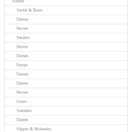
Schuhe
Stiefel & Boots
Damen
Herren
Sneaker
Herren
Damen
Pumps
Damen
Damen
Herren
Green
Sandalen
Damen
Slipper & Mokassins