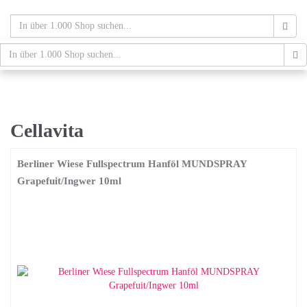
Skip
to
main
content
schaufenster.de
Tog
nav
Cellavita
Berliner Wiese Fullspectrum Hanföl MUNDSPRAY
Grapefuit/Ingwer 10ml