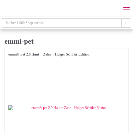
Skip
to
Togg
main
navi
content
emmi-pet
emmi®-pet 2.0 Haut + Zahn – Holger Schüler Edition