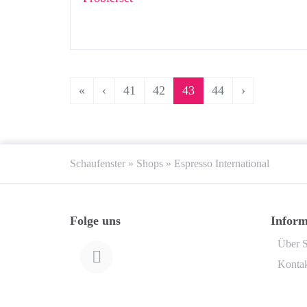
«
‹
41
42
43
44
›
Schaufenster
»
Shops
»
Espresso International
Folge uns
Inform
Über S
Konta