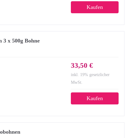
Kaufen
n 3 x 500g Bohne
33,50 €
inkl. 19% gesetzlicher
MwSt.
Kaufen
sobohnen