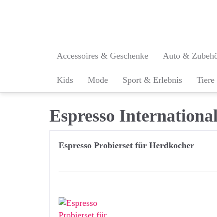
Skip
to
main
content
Accessoires & Geschenke
Auto & Zubeh
Kids
Mode
Sport & Erlebnis
Tiere
Espresso Internationa
Espresso Probierset für Herdkocher