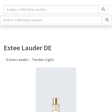
Skip
to
main
content
schaufenster.de
Tog
nav
Estee Lauder DE
Estee Lauder – Tender Light