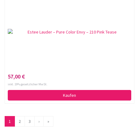
57,00 €
inkl. 19% gesetzlicher MwSt.
Kaufen
1
2
3
›
»