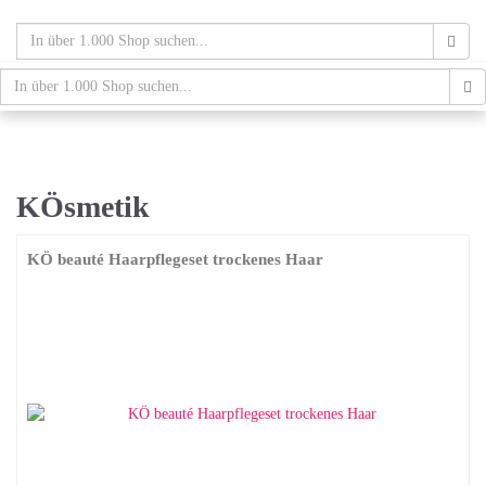
Skip
to
main
content
schaufenster.de
Tog
nav
KÖsmetik
KÖ beauté Haarpflegeset trockenes Haar